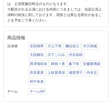
は、公演実施日時点のものとなります。
※配信される公演における内容につきましては、当該公演上
演時の状況に則しております。現状とは異なる部分があるこ
とを予めご了承ください。
商品情報
出演者
安田桃寧
川上千尋
磯佳奈江
市川美織
大段舞依
日下このみ
渋谷凪咲
西澤瑠莉奈
林萌々香
薮下柊
安藤愛璃菜
井尻晏菜
上枝恵美加
城恵理子
内木志
村中有基
チーム
チームBII