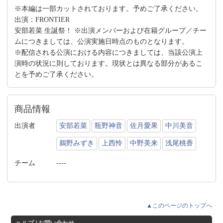
※本編は一部カットされております。予めご了承ください。
出演：FRONTIER
安部若菜 生誕祭！ ※出演メンバーおよび在籍グループ／チー
ムにつきましては、公演実施日時点のものとなります。
※配信される公演における内容につきましては、当該公演上
演時の状況に則しております。現状とは異なる部分があるこ
とを予めご了承ください。
商品情報
出演者
安部若菜
瓶野神音
佐月愛果
中川美音
鵜野みずき
上西怜
中野美来
浅尾桃香
チーム
----
▲このページのトップへ
ヘルプ / お問い合わせ