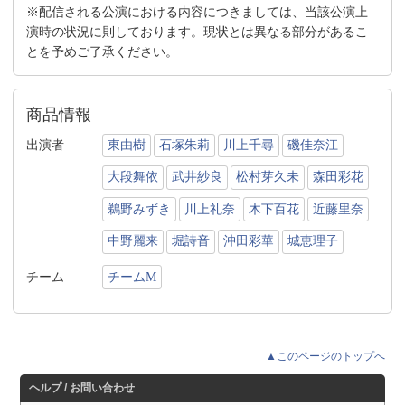
※配信される公演における内容につきましては、当該公演上
演時の状況に則しております。現状とは異なる部分があるこ
とを予めご了承ください。
商品情報
出演者
東由樹
石塚朱莉
川上千尋
磯佳奈江
大段舞依
武井紗良
松村芽久未
森田彩花
鵜野みずき
川上礼奈
木下百花
近藤里奈
中野麗来
堀詩音
沖田彩華
城恵理子
チーム
チームM
▲このページのトップへ
ヘルプ / お問い合わせ