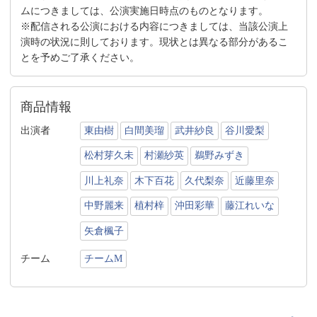
ムにつきましては、公演実施日時点のものとなります。
※配信される公演における内容につきましては、当該公演上
演時の状況に則しております。現状とは異なる部分があるこ
とを予めご了承ください。
商品情報
出演者
東由樹
白間美瑠
武井紗良
谷川愛梨
松村芽久未
村瀬紗英
鵜野みずき
川上礼奈
木下百花
久代梨奈
近藤里奈
中野麗来
植村梓
沖田彩華
藤江れいな
矢倉楓子
チーム
チームM