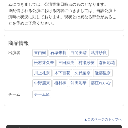
ムにつきましては、公演実施日時点のものとなります。
※配信される公演における内容につきましては、当該公演上
演時の状況に則しております。現状とは異なる部分があるこ
とを予めご了承ください。
商品情報
出演者
東由樹
石塚朱莉
白間美瑠
武井紗良
松村芽久未
三田麻央
村瀬紗英
森田彩花
川上礼奈
木下百花
久代梨奈
近藤里奈
中野麗来
植村梓
沖田彩華
藤江れいな
チーム
チームM
▲このページのトップへ