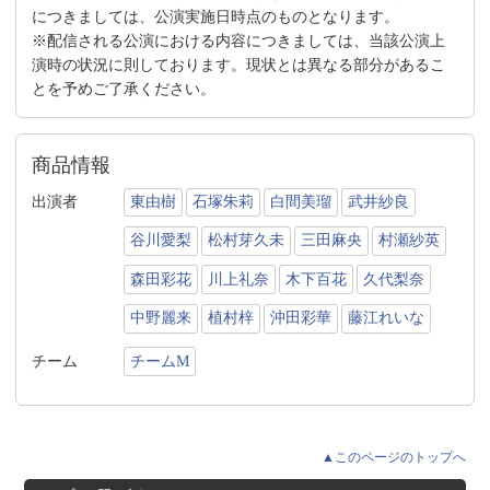
につきましては、公演実施日時点のものとなります。
※配信される公演における内容につきましては、当該公演上
演時の状況に則しております。現状とは異なる部分があるこ
とを予めご了承ください。
商品情報
出演者
東由樹
石塚朱莉
白間美瑠
武井紗良
谷川愛梨
松村芽久未
三田麻央
村瀬紗英
森田彩花
川上礼奈
木下百花
久代梨奈
中野麗来
植村梓
沖田彩華
藤江れいな
チーム
チームM
▲このページのトップへ