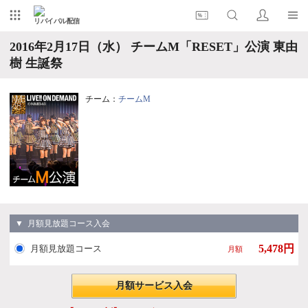
リバイバル配信
2016年2月17日（水） チームM「RESET」公演 東由
樹 生誕祭
チーム：
チームM
▼ 月額見放題コース入会
5,478円
月額見放題コース
月額
月額サービス入会