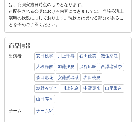
は、公演実施日時点のものとなります。
※配信される公演における内容につきましては、当該公演上
演時の状況に則しております。現状とは異なる部分があるこ
とを予めご了承ください。
商品情報
出演者
安田桃寧
川上千尋
石田優美
磯佳奈江
大段舞依
加藤夕夏
渋谷凪咲
西澤瑠莉奈
森田彩花
安藤愛璃菜
岩田桃夏
鵜野みずき
川上礼奈
中野麗来
山尾梨奈
山田寿々
チーム
チームM