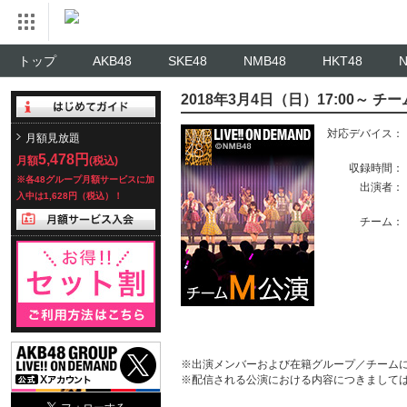
トップ
AKB48
SKE48
NMB48
HKT48
2018年3月4日（日）17:00～
対応デバイス：
月額見放題
5,478円
月額
(税込)
収録時間：
※各48グループ月額サービスに加
出演者：
入中は1,628円（税込）！
チーム：
※出演メンバーおよび在籍グループ／チーム
※配信される公演における内容につきまして