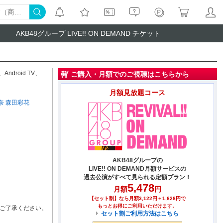
AKB48グループ LIVE!! ON DEMAND チケット
、
Android TV
、
ご購入・月額でのご視聴はこちらから
月額見放題コース
奈
森田彩花
AKB48グループの
LIVE!! ON DEMAND月額サービスの
過去公演がすべて見られる定額プラン！
5,478
月額
円
【セット割】なら月額3,122円＋1,628円で
もっとお得にご利用いただけます。
ご了承ください。
セット割ご利用方法はこちら