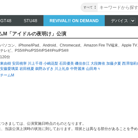
すべて
NGT48
STU48
REVIVAL!! ON DEMAND
デバイス
 チームM「アイドルの夜明け」公演
パソコン
、
iPhone/iPad
、
Android
、
Chromecast
、
Amazon Fire TV端末
、
Apple TV
テレビ
、
PS5®Pro/PS5®/PS4®Pro/PS4®
120分
東由樹
安田桃寧
川上千尋
小嶋花梨
石田優美
磯佳奈江
大段舞依
加藤夕夏
西澤瑠莉
安藤愛璃菜
岩田桃夏
鵜野みずき
川上礼奈
中野麗来
山田寿々
チームM
につきましては、公演実施日時点のものとなります。
は、当該公演上演時の状況に則しております。現状とは異なる部分があることを予め