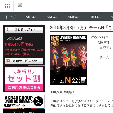
トップ
AKB48
SKE48
NMB48
HKT48
2015年8月3日（月） チームN
対応デバイス：
月額見放題
収録時間：
5,478円
月額
(税込)
出演者：
※各48グループ月額サービスに加
入中は1,628円（税込）！
チーム：
加藤夕夏 生誕祭！
※出演メンバーおよび在籍グループ／チーム
※配信される公演における内容につきまして