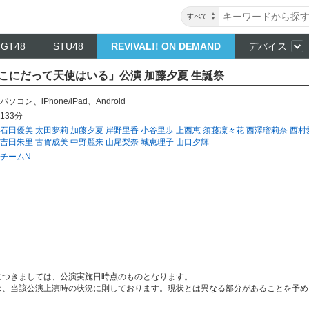
すべて
NGT48
STU48
REVIVAL!! ON DEMAND
デバイス
「ここにだって天使はいる」公演 加藤夕夏 生誕祭
パソコン
、
iPhone/iPad
、
Android
133分
石田優美
太田夢莉
加藤夕夏
岸野里香
小谷里歩
上西恵
須藤凜々花
西澤瑠莉奈
西村
吉田朱里
古賀成美
中野麗来
山尾梨奈
城恵理子
山口夕輝
チームN
につきましては、公演実施日時点のものとなります。
は、当該公演上演時の状況に則しております。現状とは異なる部分があることを予め