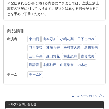
※配信される公演における内容につきましては、当該公演上
演時の状況に則しております。現状とは異なる部分があるこ
とを予めご了承ください。
商品情報
出演者
東由樹
山本彩加
小嶋花梨
日下このみ
谷川愛梨
林萌々香
松村芽久未
溝川実来
三田麻央
森田彩花
梅山恋和
古賀成美
堀詩音
本郷柚巴
山尾梨奈
内木志
チーム
チームN
▲このページのトップへ
ヘルプ / お問い合わせ