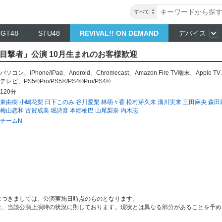
すべて
NGT48
STU48
REVIVAL!! ON DEMAND
デバイス
N「目撃者」公演 10月生まれのお客様歓迎
パソコン
、
iPhone/iPad
、
Android
、
Chromecast
、
Amazon Fire TV端末
、
Apple TV
テレビ
、
PS5®Pro/PS5®/PS4®Pro/PS4®
120分
東由樹
小嶋花梨
日下このみ
谷川愛梨
林萌々香
松村芽久未
溝川実来
三田麻央
森田
梅山恋和
古賀成美
堀詩音
本郷柚巴
山尾梨奈
内木志
チームN
につきましては、公演実施日時点のものとなります。
は、当該公演上演時の状況に則しております。現状とは異なる部分があることを予め