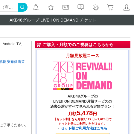
AKB48グループ LIVE!! ON DEMAND チケット
、
Android TV
、
ご購入・月額でのご視聴はこちらから
月額見放題コース
彩花
安藤愛璃菜
AKB48グループの
LIVE!! ON DEMAND月額サービスの
過去公演がすべて見られる定額プラン！
5,478
月額
円
【セット割】なら月額3,122円＋1,628円で
もっとお得にご利用いただけます。
ご了承ください。
セット割ご利用方法はこちら