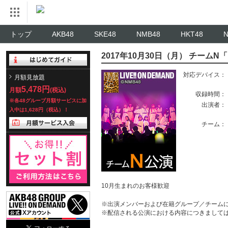
トップ
AKB48
SKE48
NMB48
HKT48
2017年10月30日（月） チーム
対応デバイス：
月額見放題
5,478円
月額
(税込)
収録時間：
※各48グループ月額サービスに加
出演者：
入中は1,628円（税込）！
チーム：
10月生まれのお客様歓迎
※出演メンバーおよび在籍グループ／チーム
※配信される公演における内容につきまして