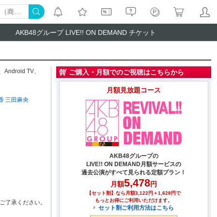
AKB48グループ LIVE!! ON DEMAND チケット
、
Android TV
、
ご購入・月額でのご視聴はこちらから
月額見放題コース
香
三田麻央
AKB48グループの
LIVE!! ON DEMAND月額サービスの
過去公演がすべて見られる定額プラン！
5,478
月額
円
【セット割】なら月額3,122円＋1,628円で
もっとお得にご利用いただけます。
ご了承ください。
セット割ご利用方法はこちら