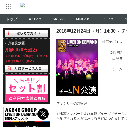
トップ
AKB48
SKE48
NMB48
HKT48
2018年12月24日（月）14:00
対応デバイス：
月額見放題
5,478円
月額
(税込)
収録時間：
※各48グループ月額サービスに加
出演者：
入中は1,628円（税込）！
チーム：
ファミリーの方歓迎
※出演メンバーおよび在籍グループ／チーム
※配信される公演における内容につきまして