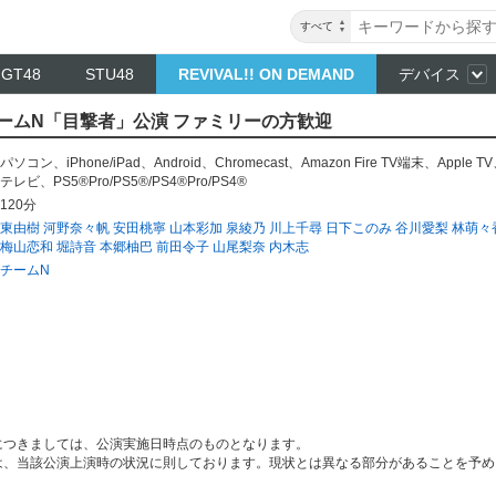
すべて
NGT48
STU48
REVIVAL!! ON DEMAND
デバイス
～ チームN「目撃者」公演 ファミリーの方歓迎
パソコン
、
iPhone/iPad
、
Android
、
Chromecast
、
Amazon Fire TV端末
、
Apple TV
テレビ
、
PS5®Pro/PS5®/PS4®Pro/PS4®
120分
東由樹
河野奈々帆
安田桃寧
山本彩加
泉綾乃
川上千尋
日下このみ
谷川愛梨
林萌々
梅山恋和
堀詩音
本郷柚巴
前田令子
山尾梨奈
内木志
チームN
につきましては、公演実施日時点のものとなります。
は、当該公演上演時の状況に則しております。現状とは異なる部分があることを予め