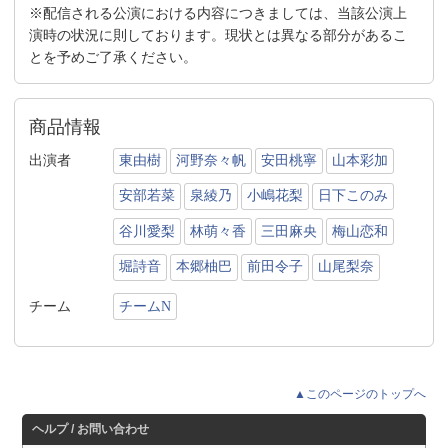
※配信される公演における内容につきましては、当該公演上
演時の状況に則しております。現状とは異なる部分があるこ
とを予めご了承ください。
商品情報
出演者
東由樹
河野奈々帆
安田桃寧
山本彩加
安部若菜
泉綾乃
小嶋花梨
日下このみ
谷川愛梨
林萌々香
三田麻央
梅山恋和
堀詩音
本郷柚巴
前田令子
山尾梨奈
チーム
チームN
▲このページのトップへ
ヘルプ / お問い合わせ