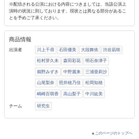
※配信される公演における内容につきましては、当該公演上
演時の状況に則しております。現状とは異なる部分があるこ
とを予めご了承ください。
商品情報
出演者
川上千尋
石田優美
大段舞依
渋谷凪咲
松村芽久未
森田彩花
明石奈津子
鵜野みずき
中野麗来
三浦亜莉沙
山尾梨奈
照井穂乃佳
松岡知穂
嶋崎百萌香
高山梨子
中川紘美
チーム
研究生
▲このページのトップへ