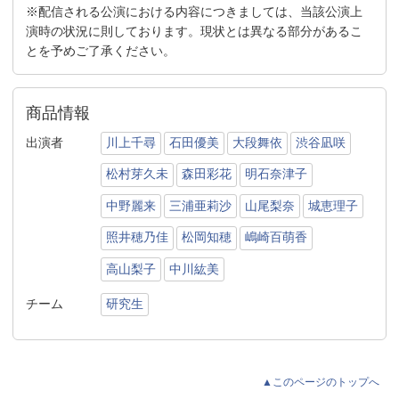
※配信される公演における内容につきましては、当該公演上
演時の状況に則しております。現状とは異なる部分があるこ
とを予めご了承ください。
商品情報
出演者
川上千尋
石田優美
大段舞依
渋谷凪咲
松村芽久未
森田彩花
明石奈津子
中野麗来
三浦亜莉沙
山尾梨奈
城恵理子
照井穂乃佳
松岡知穂
嶋崎百萌香
高山梨子
中川紘美
チーム
研究生
▲このページのトップへ