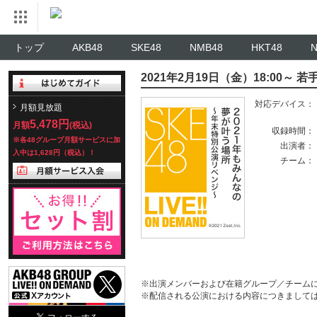
トップ
AKB48
SKE48
NMB48
HKT48
2021年2月19日（金）18:00～ 
対応デバイス：
月額見放題
5,478円
月額
(税込)
収録時間：
※各48グループ月額サービスに加
出演者：
入中は1,628円（税込）！
チーム：
※出演メンバーおよび在籍グループ／チーム
※配信される公演における内容につきまして