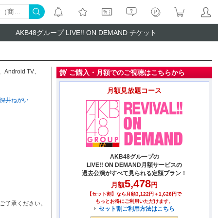
AKB48グループ LIVE!! ON DEMAND チケット
、
Android TV
、
ご購入・月額でのご視聴はこちらから
月額見放題コース
深井ねがい
AKB48グループの
LIVE!! ON DEMAND月額サービスの
過去公演がすべて見られる定額プラン！
5,478
月額
円
【セット割】なら月額3,122円＋1,628円で
もっとお得にご利用いただけます。
ご了承ください。
セット割ご利用方法はこちら