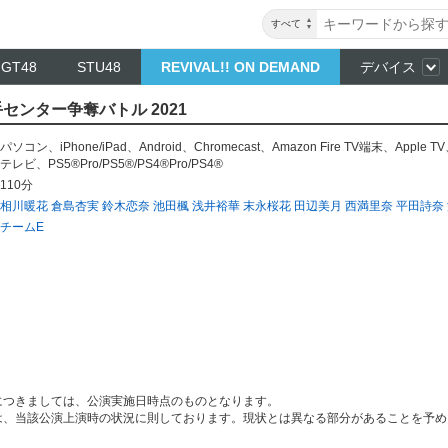
すべて
NGT48
STU48
REVIVAL!! ON DEMAND
デバイス
若手センター争奪バトル 2021
パソコン
、
iPhone/iPad
、
Android
、
Chromecast
、
Amazon Fire TV端末
、
Apple TV
テレビ
、
PS5®Pro/PS5®/PS4®Pro/PS4®
110分
相川暖花
倉島杏実
鈴木恋奈
池田楓
浅井裕華
末永桜花
田辺美月
西満里奈
平田詩奈
チームE
につきましては、公演実施日時点のものとなります。
は、当該公演上演時の状況に則しております。現状とは異なる部分があることを予め