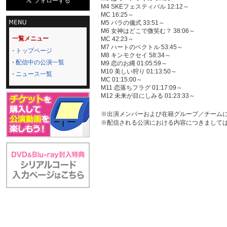
M4 SKEフェスティバル 12:12～
MC 16:25～
M5 バラの儀式 33:51～
M6 女神はどこで微笑む？ 38:06～
一覧メニュー
MC 42:23～
M7 ハートのベクトル 53:45～
トップページ
M8 キンモクセイ 58:34～
配信中の公演一覧
M9 恋のお縄 01:05:59～
M10 美しい狩り 01:13:50～
ニュース一覧
MC 01:15:00～
M11 恋落ちフラグ 01:17:09～
M12 未来が目にしみる 01:23:33～
※出演メンバーおよび在籍グループ／チーム
※配信される公演における内容につきまして