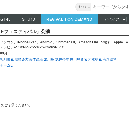
すべて
NGT48
STU48
REVIVAL!! ON DEMAND
デバイス
SKEフェスティバル」公演
パソコン
、
iPhone/iPad
、
Android
、
Chromecast
、
Amazon Fire TV端末
、
Apple TV
テレビ
、
PS5®Pro/PS5®/PS4®Pro/PS4®
89分
相川暖花
倉島杏実
鈴木恋奈
池田楓
浅井裕華
井田玲音名
末永桜花
高畑結希
チームE
予めご了承ください。