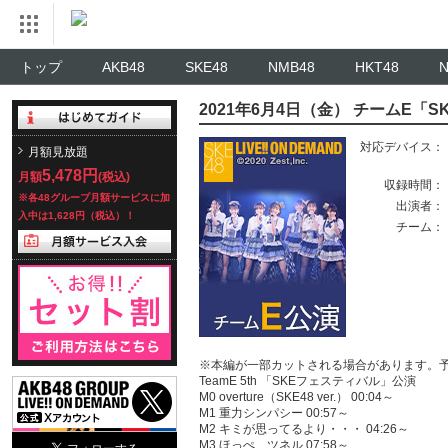
トップ
AKB48
SKE48
NMB48
HKT48
2021年6月4日（金） チームE「
対応デバイス：
月額見放題
5,478円
月額
(税込)
収録時間：
※各48グループ月額サービスに加
出演者：
入中は1,628円（税込）！
チーム：
※本編が一部カットされる場合があります。
TeamE 5th 「SKEフェスティバル」公演
M0 overture（SKE48 ver.） 00:04～
M1 重力シンパシー 00:57～
M2 キミが思ってるより・・・ 04:26～
M3 ほっぺ、ツネル 07:58～