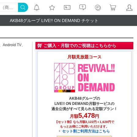
AKB48グループ LIVE!! ON DEMAND チケット
、
Android TV
、
ご購入・月額でのご視聴はこちらから
月額見放題コース
AKB48グループの
LIVE!! ON DEMAND月額サービスの
過去公演がすべて見られる定額プラン！
5,478
月額
円
【セット割】なら月額3,122円＋1,628円で
もっとお得にご利用いただけます。
セット割ご利用方法はこちら