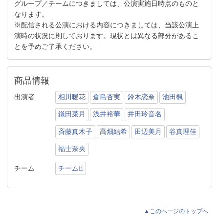
グループ／チームにつきましては、公演実施日時点のものと
なります。
※配信される公演における内容につきましては、当該公演上
演時の状況に則しております。現状とは異なる部分があるこ
とを予めご了承ください。
商品情報
出演者
相川暖花
倉島杏実
鈴木恋奈
池田楓
鎌田菜月
浅井裕華
井田玲音名
斉藤真木子
高畑結希
田辺美月
谷真理佳
福士奈央
チーム
チームE
▲このページのトップへ