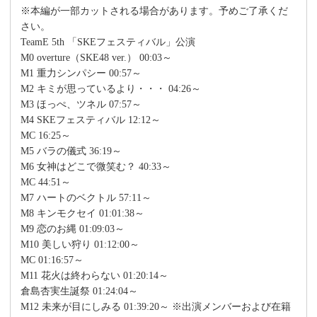
※本編が一部カットされる場合があります。予めご了承くだ
さい。
TeamE 5th 「SKEフェスティバル」公演
M0 overture（SKE48 ver.） 00:03～
M1 重力シンパシー 00:57～
M2 キミが思っているより・・・ 04:26～
M3 ほっぺ、ツネル 07:57～
M4 SKEフェスティバル 12:12～
MC 16:25～
M5 バラの儀式 36:19～
M6 女神はどこで微笑む？ 40:33～
MC 44:51～
M7 ハートのベクトル 57:11～
M8 キンモクセイ 01:01:38～
M9 恋のお縄 01:09:03～
M10 美しい狩り 01:12:00～
MC 01:16:57～
M11 花火は終わらない 01:20:14～
倉島杏実生誕祭 01:24:04～
M12 未来が目にしみる 01:39:20～ ※出演メンバーおよび在籍