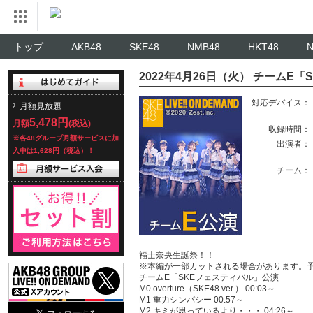
トップ
AKB48
SKE48
NMB48
HKT48
2022年4月26日（火） チームE
対応デバイス：
月額見放題
5,478円
月額
(税込)
収録時間：
※各48グループ月額サービスに加
出演者：
入中は1,628円（税込）！
チーム：
福士奈央生誕祭！！
※本編が一部カットされる場合があります。
チームE「SKEフェスティバル」公演
M0 overture（SKE48 ver.） 00:03～
M1 重力シンパシー 00:57～
M2 キミが思っているより・・・ 04:26～