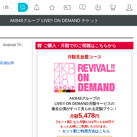
AKB48グループ LIVE!! ON DEMAND チケット
、
Android TV
、
ご購入・月額でのご視聴はこちらから
月額見放題コース
高畑結希
AKB48グループの
LIVE!! ON DEMAND月額サービスの
過去公演がすべて見られる定額プラン！
5,478
月額
円
【セット割】なら月額3,122円＋1,628円で
もっとお得にご利用いただけます。
セット割ご利用方法はこちら