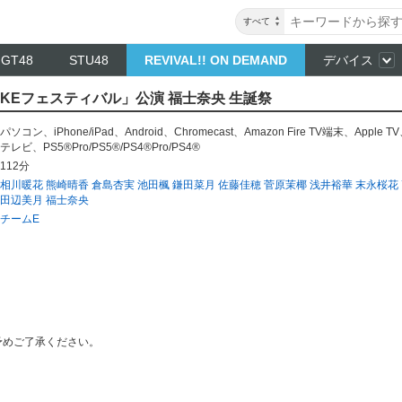
すべて
NGT48
STU48
REVIVAL!! ON DEMAND
デバイス
「SKEフェスティバル」公演 福士奈央 生誕祭
パソコン
、
iPhone/iPad
、
Android
、
Chromecast
、
Amazon Fire TV端末
、
Apple TV
テレビ
、
PS5®Pro/PS5®/PS4®Pro/PS4®
112分
相川暖花
熊崎晴香
倉島杏実
池田楓
鎌田菜月
佐藤佳穂
菅原茉椰
浅井裕華
末永桜花
田辺美月
福士奈央
チームE
予めご了承ください。