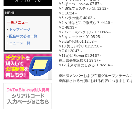
M3 ほっぺ、ツネル 07:57～
M4 SKEフェスティバル 12:12～
MC 16:24～
M5 バラの儀式 40:02～
一覧メニュー
M6 女神はどこで微笑む？ 44:16～
MC 48:33～
トップページ
M7 ハートのベクトル 01:00:45～
配信中の公演一覧
M8 キンモクセイ01:05:25～
M9 恋のお縄 01:12:53～
ニュース一覧
M10 美しい狩り 01:15:50～
MC 01:20:47～
M11 心にFlower 01:24:57～
福士奈央生誕祭 01:29:37～
M12 未来が目にしみる 01:45:14～
※出演メンバーおよび在籍グループ／チーム
※配信される公演における内容につきまして