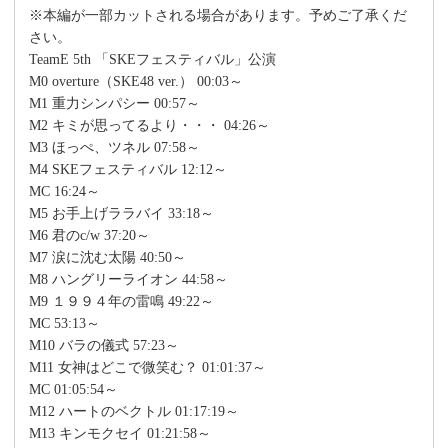
※本編が一部カットされる場合があります。予めご了承くだ
さい。
TeamE 5th 「SKEフェスティバル」公演
M0 overture（SKE48 ver.） 00:03～
M1 重力シンパシー 00:57～
M2 キミが思ってるより・・・ 04:26～
M3 ほっぺ、ツネル 07:58～
M4 SKEフェスティバル 12:12～
MC 16:24～
M5 お手上げララバイ 33:18～
M6 君のc/w 37:20～
M7 涙に沈む太陽 40:50～
M8 ハングリーライオン 44:58～
M9 １９９４年の雷鳴 49:22～
MC 53:13～
M10 バラの儀式 57:23～
M11 女神はどこで微笑む？ 01:01:37～
MC 01:05:54～
M12 ハートのベクトル 01:17:19～
M13 キンモクセイ 01:21:58～