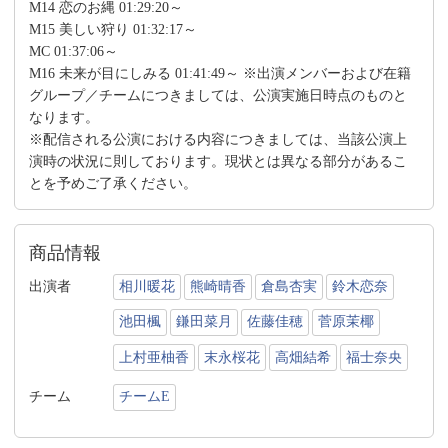
M14 恋のお縄 01:29:20～
M15 美しい狩り 01:32:17～
MC 01:37:06～
M16 未来が目にしみる 01:41:49～ ※出演メンバーおよび在籍
グループ／チームにつきましては、公演実施日時点のものと
なります。
※配信される公演における内容につきましては、当該公演上
演時の状況に則しております。現状とは異なる部分があるこ
とを予めご了承ください。
商品情報
出演者
相川暖花
熊崎晴香
倉島杏実
鈴木恋奈
池田楓
鎌田菜月
佐藤佳穂
菅原茉椰
上村亜柚香
末永桜花
高畑結希
福士奈央
チーム
チームE