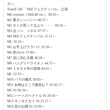
さい。
TeamE 5th 「SKEフェスティバル」公演
M0 overture（SKE48 ver.） 00:03～
M1 重力シンパシー 00:57～
M2 キミが思ってるより・・・ 04:26～
M3 ほっぺ、ツネル 07:57～
M4 SKEフェスティバル 12:11～
MC 16:24～
M5 お手上げララバイ 32:58～
M6 君のc/w 37:00～
M7 涙に沈む太陽 40:28～
M8 ハングリーライオン 44:37～
M9 １９９４年の雷鳴 49:01～
MC 52:53～
M10 バラの儀式 58:03～
M11 女神はどこで微笑む？ 01:02:17～
MC 01:06:34～
M12 ハートのベクトル 01:20:43～
M13 キンモクセイ 01:25:27～
M14 恋のお縄 01:33:09～