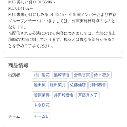
M15 美しい狩り 01:36:06～
MC 01:41:02～
M16 未来が目にしみる 01:46:15～ ※出演メンバーおよび在籍
グループ／チームにつきましては、公演実施日時点のものと
なります。
※配信される公演における内容につきましては、当該公演上
演時の状況に則しております。現状とは異なる部分があるこ
とを予めご了承ください。
商品情報
出演者
相川暖花
熊崎晴香
倉島杏実
鈴木恋奈
池田楓
鎌田菜月
佐藤佳穂
澤田奏音
菅原茉椰
井田玲音名
斉藤真木子
末永桜花
チーム
チームE