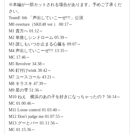
※本編が一部カットされる場合があります。予めご了承くだ
さい。
TeamE 6th 「声出していこーぜ!!!」公演
M0 overture（SKE48 ver.） 00:17～
M1 貴方へ 01:12～
M2 単推しシンドローム 05:39～
M3 誰しもいつか止まる心臓を 09:07～
M4 声出していこーぜ!!! 13:35～
MC 17:46～
M5 Revolver 34:38～
M6 釘付けwink 38:42～
M7 ユースコール 43:21～
M8 キラスキ 47:39～
M9 星の雫 51:36～
M10 ねえ 横浜のあの子を好きになっちゃったの？ 56:14～
MC 01:00:46～
M11 Loose control 01:03:40～
M12 Don't judge me 01:07:55～
M13 グーとパー 01:11:56～
MC 01:15:36～