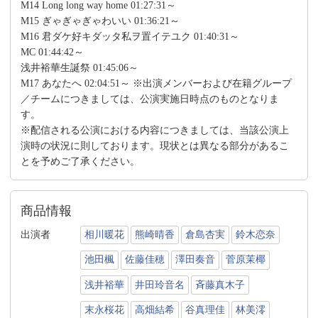
M14 Long long way home 01:27:31～
M15 ぎゃぎゃぎゃわいい 01:36:21～
M16 君ダケ好キダッタ私ヲ置イテユク 01:40:31～
MC 01:44:42～
浅井裕華生誕祭 01:45:06～
M17 あなたへ 02:04:51～ ※出演メンバーおよび在籍グループ
／チームにつきましては、公演実施日時点のものとなりま
す。
※配信される公演における内容につきましては、当該公演上
演時の状況に則しております。現状とは異なる部分があるこ
とを予めご了承ください。
商品情報
出演者
相川暖花
熊崎晴香
倉島杏実
鈴木恋奈
池田楓
佐藤佳穂
澤田奏音
菅原茉椰
浅井裕華
井田玲音名
斉藤真木子
末永桜花
高畑結希
谷真理佳
林美澪