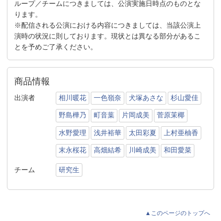
ループ／チームにつきましては、公演実施日時点のものとな
ります。
※配信される公演における内容につきましては、当該公演上
演時の状況に則しております。現状とは異なる部分があるこ
とを予めご了承ください。
商品情報
出演者
相川暖花
一色嶺奈
犬塚あさな
杉山愛佳
野島樺乃
町音葉
片岡成美
菅原茉椰
水野愛理
浅井裕華
太田彩夏
上村亜柚香
末永桜花
高畑結希
川崎成美
和田愛菜
チーム
研究生
▲このページのトップへ