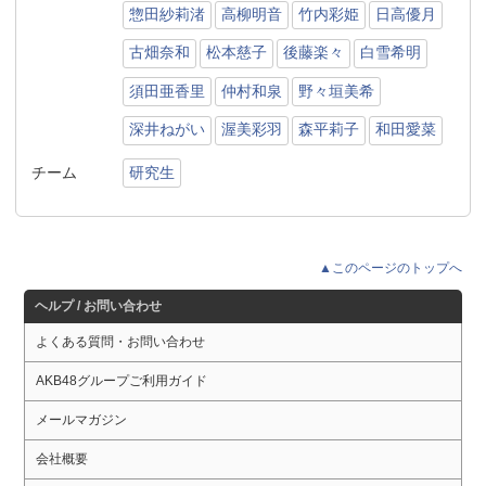
惣田紗莉渚
高柳明音
竹内彩姫
日高優月
古畑奈和
松本慈子
後藤楽々
白雪希明
須田亜香里
仲村和泉
野々垣美希
深井ねがい
渥美彩羽
森平莉子
和田愛菜
チーム
研究生
▲このページのトップへ
ヘルプ / お問い合わせ
よくある質問・お問い合わせ
AKB48グループご利用ガイド
メールマガジン
会社概要