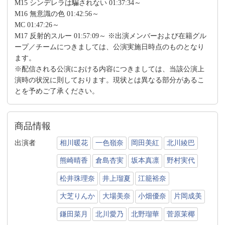
M15 シンデレラは騙されない 01:37:34～
M16 無意識の色 01:42:56～
MC 01:47:26～
M17 反射的スルー 01:57:09～ ※出演メンバーおよび在籍グル
ープ／チームにつきましては、公演実施日時点のものとなり
ます。
※配信される公演における内容につきましては、当該公演上
演時の状況に則しております。現状とは異なる部分があるこ
とを予めご了承ください。
商品情報
出演者
相川暖花
一色嶺奈
岡田美紅
北川綾巴
熊崎晴香
倉島杏実
坂本真凛
野村実代
松井珠理奈
井上瑠夏
江籠裕奈
大芝りんか
大場美奈
小畑優奈
片岡成美
鎌田菜月
北川愛乃
北野瑠華
菅原茉椰