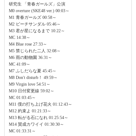
研究生 「青春ガールズ」公演
M0 overture (SKE48 ver.) 00:03～
M1 青春ガールズ 00:58～
M2 ビーチサンダル 05:46～
M3 君が星になるまで 10:22～
MC 14:38～
M4 Blue rose 27:33～
M5 禁じられた二人 32:08～
M6 雨の動物園 36:31～
MC 41:09～
M7 ふしだらな夏 45:45～
M8 Don't disturb！ 49:59～
M9 Virgin love 54:51～
M10 日付変更線 59:02～
MC 01:03:45～
M11 僕の打ち上げ花火 01:12:43～
M12 約束よ 01:21:33～
M13 転がる石になれ 01:25:54～
M14 賛成カワイイ 01:30:30～
MC 01:33:31～