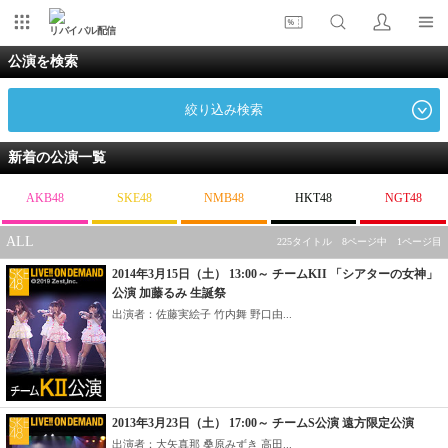
リバイバル配信
公演を検索
絞り込み検索
新着の公演一覧
AKB48
SKE48
NMB48
HKT48
NGT48
ALL
225タイトル 8ページ中 1ページ目
2014年3月15日（土） 13:00～ チームKII 「シアターの女神」
公演 加藤るみ 生誕祭
出演者：佐藤実絵子 竹内舞 野口由...
2013年3月23日（土） 17:00～ チームS公演 遠方限定公演
出演者：大矢真那 桑原みずき 高田...