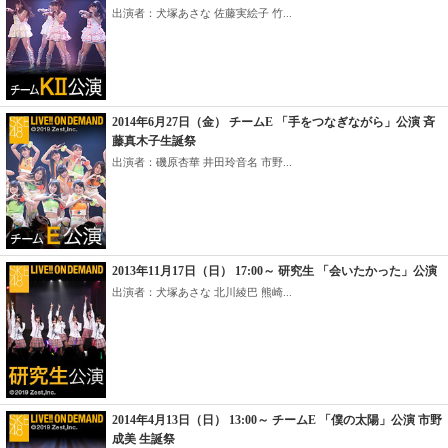
出演者：犬塚あさな 佐藤実絵子 竹...
2014年6月27日（金） チームE 「手をつなぎながら」公演 斉
藤真木子生誕祭
出演者：磯原杏華 井田玲音名 市野...
2013年11月17日（日） 17:00～ 研究生 「会いたかった」公演
出演者：犬塚あさな 北川綾巴 熊崎...
2014年4月13日（日） 13:00～ チームE 「僕の太陽」公演 市野
成美 生誕祭