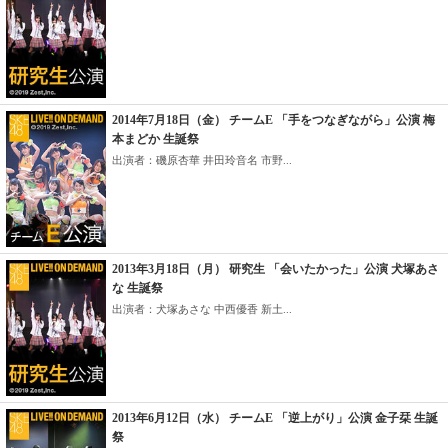
2014年7月18日（金） チームE 「手をつなぎながら」公演 梅
本まどか 生誕祭
出演者：磯原杏華 井田玲音名 市野...
2013年3月18日（月） 研究生 「会いたかった」公演 犬塚あさ
な 生誕祭
出演者：犬塚あさな 中西優香 新土...
2013年6月12日（水） チームE 「逆上がり」公演 金子栞 生誕
祭