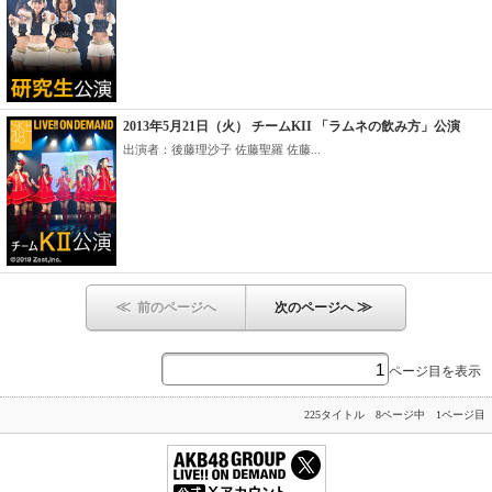
2013年5月21日（火） チームKII 「ラムネの飲み方」公演
出演者：後藤理沙子 佐藤聖羅 佐藤...
≪
≫
前のページへ
次のページへ
ページ目を表示
225タイトル 8ページ中 1ページ目