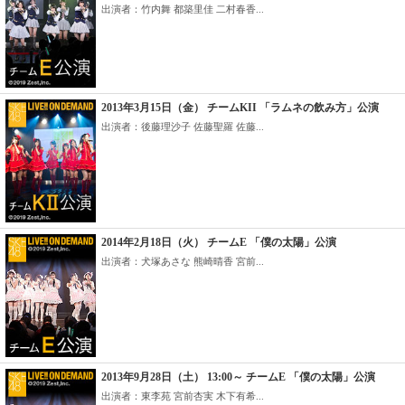
出演者：竹内舞 都築里佳 二村春香...
2013年3月15日（金） チームKII 「ラムネの飲み方」公演
出演者：後藤理沙子 佐藤聖羅 佐藤...
2014年2月18日（火） チームE 「僕の太陽」公演
出演者：犬塚あさな 熊崎晴香 宮前...
2013年9月28日（土） 13:00～ チームE 「僕の太陽」公演
出演者：東李苑 宮前杏実 木下有希...