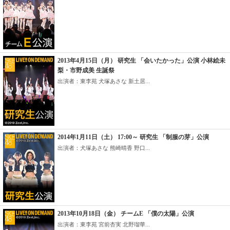
2013年4月15日（月） 研究生 「会いたかった」公演 小林絵未
梨・市野成美 生誕祭
出演者：東李苑 犬塚あさな 新土居...
2014年1月11日（土） 17:00～ 研究生 「制服の芽」公演
出演者：犬塚あさな 熊崎晴香 野口...
2013年10月18日（金） チームE 「僕の太陽」公演
出演者：東李苑 宮前杏実 北野瑠華...