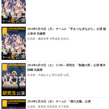
2014年5月19日（月） チームE 「手をつなぎながら」公演 福
士奈央 生誕祭
出演者：磯原杏華 市野成美 岩永亞...
2014年4月19日（土） 17:00～ 研究生 「制服の芽」公演 青木
詩織 生誕祭
出演者：犬塚あさな 野口由芽 山田...
2014年2月26日（水） チームE 「僕の太陽」公演
出演者：東李苑 宮前杏実 木下有希...