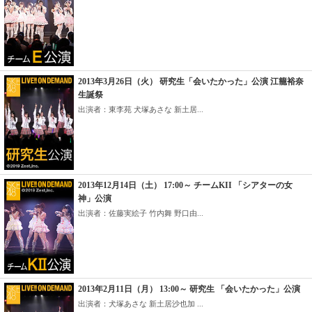
2013年3月26日（火） 研究生「会いたかった」公演 江籠裕奈
生誕祭
出演者：東李苑 犬塚あさな 新土居...
2013年12月14日（土） 17:00～ チームKII 「シアターの女
神」公演
出演者：佐藤実絵子 竹内舞 野口由...
2013年2月11日（月） 13:00～ 研究生 「会いたかった」公演
出演者：犬塚あさな 新土居沙也加 ...