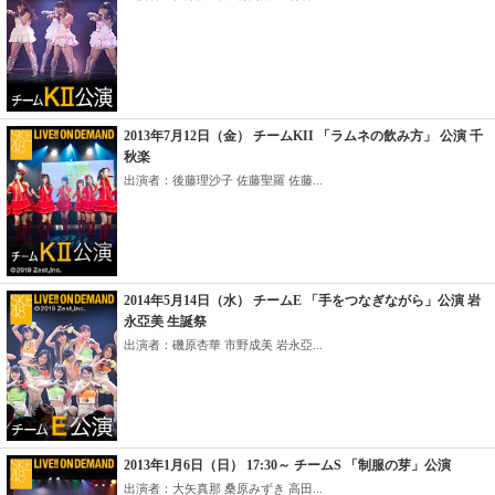
2013年7月12日（金） チームKII 「ラムネの飲み方」 公演 千
秋楽
出演者：後藤理沙子 佐藤聖羅 佐藤...
2014年5月14日（水） チームE 「手をつなぎながら」公演 岩
永亞美 生誕祭
出演者：磯原杏華 市野成美 岩永亞...
2013年1月6日（日） 17:30～ チームS 「制服の芽」公演
出演者：大矢真那 桑原みずき 高田...