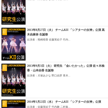
2013年8月27日（火） チームKII 「シアターの女神」公演 高
木由麻奈 生誕祭
出演者：熊崎晴香 佐藤実絵子 竹内...
2013年9月3日（火） 研究生 「会いたかった」公演 佐々木柚
香・山本由香 生誕祭
出演者：犬塚あさな 野口由芽 青木...
2014年1月22日（水） チームKII 「シアターの女神」公演
出演者：佐藤実絵子 竹内舞 二村春...