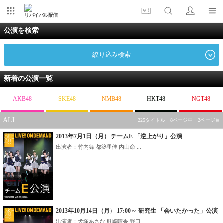
リバイバル配信
公演を検索
絞り込み検索
新着の公演一覧
AKB48
SKE48
NMB48
HKT48
NGT48
ALL
225タイトル 8ページ中 2ページ目
2013年7月1日（月） チームE 「逆上がり」公演
出演者：竹内舞 都築里佳 内山命 ...
2013年10月14日（月） 17:00～ 研究生 「会いたかった」公演
出演者：犬塚あさな 熊崎晴香 野口...