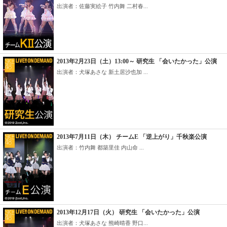
出演者：佐藤実絵子 竹内舞 二村春...
2013年2月23日（土）13:00～ 研究生 「会いたかった」公演
出演者：犬塚あさな 新土居沙也加 ...
2013年7月11日（木） チームE 「逆上がり」千秋楽公演
出演者：竹内舞 都築里佳 内山命 ...
2013年12月17日（火） 研究生 「会いたかった」公演
出演者：犬塚あさな 熊崎晴香 野口...