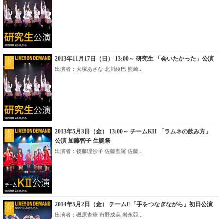
2013年11月17日（日） 13:00～ 研究生 「会いたかった」公演
出演者：犬塚あさな 北川綾巴 熊崎...
2013年5月3日（金） 13:00～ チームKII 「ラムネの飲み方」
公演 加藤智子 生誕祭
出演者：後藤理沙子 佐藤聖羅 佐藤...
2014年5月2日（金） チームE「手をつなぎながら」初日公演
出演者：磯原杏華 市野成美 岩永亞...