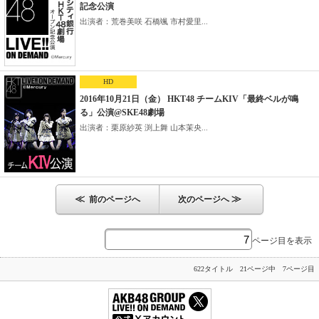
記念公演
出演者：荒巻美咲 石橋颯 市村愛里...
HD
2016年10月21日（金） HKT48 チームKIV「最終ベルが鳴
る」公演@SKE48劇場
出演者：栗原紗英 渕上舞 山本茉央...
≪
≫
前のページへ
次のページへ
ページ目を表示
622タイトル 21ページ中 7ページ目