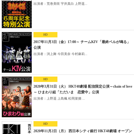
出演者：荒巻美咲 宇井真白 上野遥...
HD
2017年11月3日（金）17:00～ チームKIV「最終ベルが鳴る」
公演
出演者：渕上舞 今田美奈 今村麻莉...
HD
2020年3月31日（火） HKT48劇場 配信限定公演～chain of love
～ ひまわり組「ただいま 恋愛中」公演
出演者：上野遥 上島楓 松岡菜摘 ...
HD
2020年11月2日（月） 西日本シティ銀行 HKT48劇場 オープン