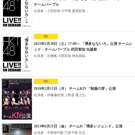
チームパープル
出演者：小田彩加 川平聖 栗原紗英...
HD
2021年3月20日（土）17:00～ 「博多なないろ」公演 チームレ
ッド・チームパープル 武田智加 生誕祭
出演者：石橋颯 小田彩加 神志那結...
HD
2019年2月11日（月） チームKIV「制服の芽」公演
出演者：伊藤優絵瑠 上野遥 運上弘...
2013年6月21日（金） チームH「博多レジェンド」公演
出演者：中西智代梨 穴井千尋 兒玉...