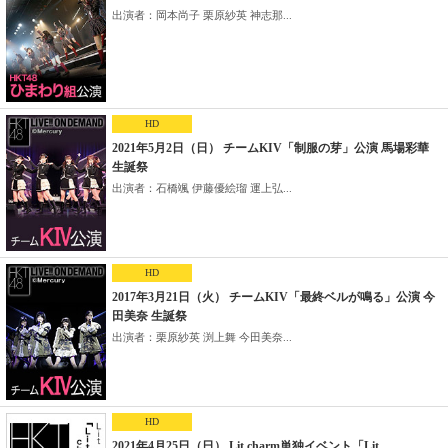
出演者：岡本尚子 栗原紗英 神志那...
HD
2021年5月2日（日） チームKIV「制服の芽」公演 馬場彩華
生誕祭
出演者：石橋颯 伊藤優絵瑠 運上弘...
HD
2017年3月21日（火） チームKIV「最終ベルが鳴る」公演 今
田美奈 生誕祭
出演者：栗原紗英 渕上舞 今田美奈...
HD
2021年4月25日（日） Lit charm単独イベント「Lit