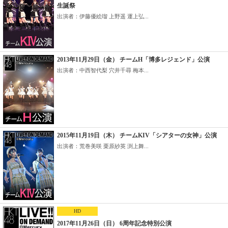
生誕祭
出演者：伊藤優絵瑠 上野遥 運上弘...
2013年11月29日（金） チームH「博多レジェンド」公演
出演者：中西智代梨 穴井千尋 梅本...
2015年11月19日（木） チームKIV「シアターの女神」公演
出演者：荒巻美咲 栗原紗英 渕上舞...
HD
2017年11月26日（日） 6周年記念特別公演