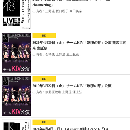
charmeeting」
出演者：上野遥 坂口理子 今田美奈...
HD
2021年4月30日（金） チームKIV「制服の芽」公演 熊沢世莉
奈 生誕祭
出演者：石橋颯 上野遥 運上弘菜 ...
HD
2019年3月22日（金） チームKIV「制服の芽」公演
出演者：伊藤優絵瑠 上野遥 運上弘...
HD
2021年4月4日（日） Lit charm単独イベント「Lit