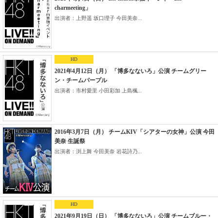
charmeeting」
出演者：上野遥 坂口理子 今田美奈...
HD
2021年4月12日（月） 「博多なないろ」公演 チームグリー
ン・チームパープル
出演者：市村愛里 小田彩加 上島楓...
2016年3月7日（月） チームKIV「シアターの女神」公演 今田
美奈 生誕祭
出演者：渕上舞 今田美奈 岩花詩乃...
HD
2021年9月19日（日） 「博多なないろ」公演 チームブルー・