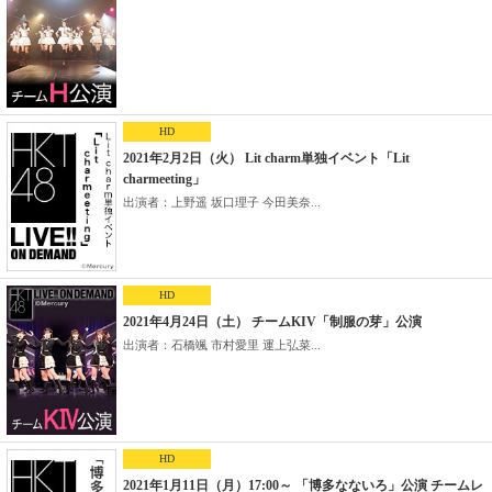
HD
2021年2月2日（火） Lit charm単独イベント「Lit
charmeeting」
出演者：上野遥 坂口理子 今田美奈...
HD
2021年4月24日（土） チームKIV「制服の芽」公演
出演者：石橋颯 市村愛里 運上弘菜...
HD
2021年1月11日（月）17:00～ 「博多なないろ」公演 チームレ