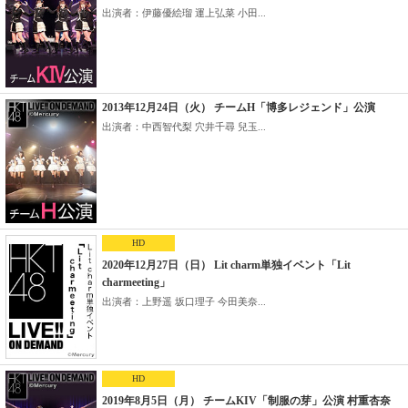
出演者：伊藤優絵瑠 運上弘菜 小田...
2013年12月24日（火） チームH「博多レジェンド」公演
出演者：中西智代梨 穴井千尋 兒玉...
HD
2020年12月27日（日） Lit charm単独イベント「Lit
charmeeting」
出演者：上野遥 坂口理子 今田美奈...
HD
2019年8月5日（月） チームKIV「制服の芽」公演 村重杏奈