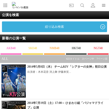
リバイバル配信
公演を検索
絞り込み検索
新着の公演一覧
AKB48
SKE48
NMB48
HKT48
NGT48
ALL
622タイトル 21ページ中 7ページ目
2014年5月8日（木） チームKIV「シアターの女神」初日公演
出演者：木本花音 渕上舞 伊藤来笑...
2014年7月19日（土）17:00～ ひまわり組「パジャマドライ
ブ」公演