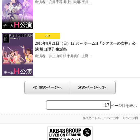
出演者：穴井千尋 井上由莉耶 宇井...
HD
2016年8月21日（日）12:30～ チームH「シアターの女神」公
演 坂口理子 生誕祭
出演者：井上由莉耶 宇井真白 上野...
≪
≫
前のページへ
次のページへ
ページ目を表示
923タイトル 31ページ中 17ページ目