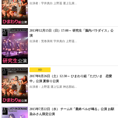
出演者：宇井真白 上野遥 運上弘菜...
2013年12月15日（日）17:00～ 研究生「脳内パラダイス」公
演
出演者：荒巻美咲 宇井真白 上野遥...
HD
2017年8月26日（土）12:30～ ひまわり組「ただいま 恋愛
中」公演 夏祭り公演
出演者：上野遥 運上弘菜 神志那結...
2015年7月22日（水） チームH「最終ベルが鳴る」公演 お馴
染みさん限定公演