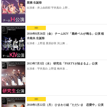
菜摘 生誕祭
出演者：井上由莉耶 宇井真白 上野...
HD
2016年8月26日（金） チームKIV「最終ベルが鳴る」公演 植
木南央 生誕祭
出演者：上野遥 栗原紗英 渕上舞 ...
2013年7月3日（水） 研究生「PARTYが始まるよ」公演
出演者：宇井真白 上野遥 梅本泉 ...
HD
2018年1月22日（月） ひまわり組「ただいま 恋愛中」公演