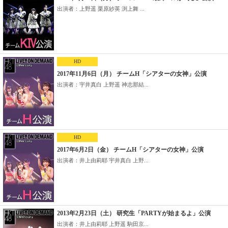
出演者：上野遥 栗原紗英 渕上舞 ...
HD
2017年11月6日（月） チームH「シアターの女神」公演
出演者：宇井真白 上野遥 神志那結...
HD
2017年6月2日（金） チームH「シアターの女神」公演
出演者：井上由莉耶 宇井真白 上野...
2013年2月23日（土） 研究生「PARTYが始まるよ」公演
出演者：井上由莉耶 上野遥 駒田京...