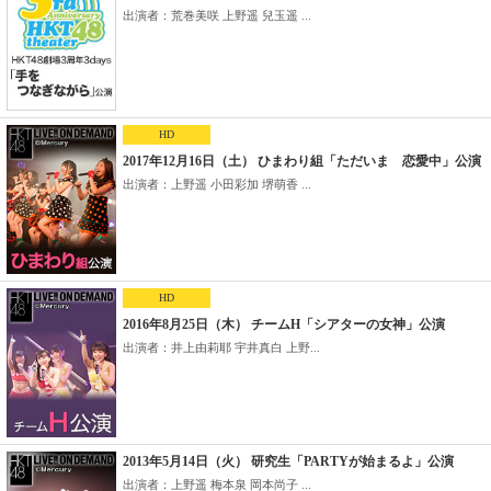
出演者：荒巻美咲 上野遥 兒玉遥 ...
HD
2017年12月16日（土） ひまわり組「ただいま 恋愛中」公演
出演者：上野遥 小田彩加 堺萌香 ...
HD
2016年8月25日（木） チームH「シアターの女神」公演
出演者：井上由莉耶 宇井真白 上野...
2013年5月14日（火） 研究生「PARTYが始まるよ」公演
出演者：上野遥 梅本泉 岡本尚子 ...