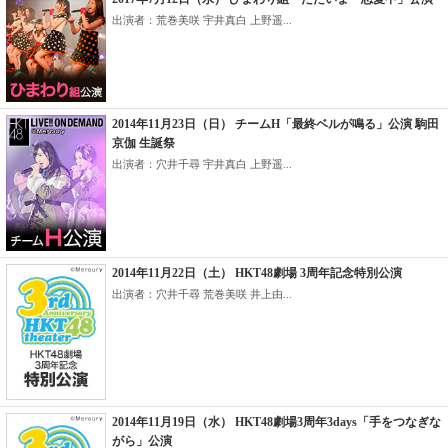
出演者：荒巻美咲 宇井真白 上野遥...
2014年11月23日（日） チームH「最終ベルが鳴る」公演 駒田
京伽 生誕祭
出演者：穴井千尋 宇井真白 上野遥...
2014年11月22日（土） HKT48劇場 3周年記念特別公演
出演者：穴井千尋 荒巻美咲 井上由...
2014年11月19日（水） HKT48劇場3周年3days「手をつなぎな
がら」公演