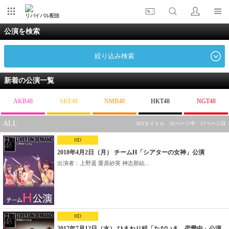
リバイバル配信
公演を検索
絞り込み検索
新着の公演一覧
AKB48
SKE48
NMB48
HKT48
NGT48
ALL
923タイトル 31ページ中 17ページ目
HD
2018年4月2日（月） チームH「シアターの女神」公演
出演者：上野遥 栗原紗英 神志那結...
HD
2017年7月12日（水） ひまわり組「ただいま 恋愛中」公演