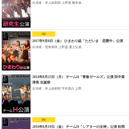
出演者：井上由莉耶 上野遥 梅本泉...
HD
2017年9月8日（金） ひまわり組「ただいま 恋愛中」公演
出演者：荒巻美咲 上野遥 運上弘菜...
2014年8月25日（月） チームH「青春ガールズ」公演 田中菜
津美 生誕祭
出演者：井上由莉耶 宇井真白 上野...
HD
2016年8月19日（金） チームH「シアターの女神」公演 松岡