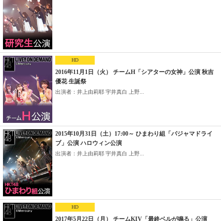
HD
2016年11月1日（火） チームH「シアターの女神」公演 秋吉
優花 生誕祭
出演者：井上由莉耶 宇井真白 上野...
2015年10月31日（土）17:00～ ひまわり組「パジャマドライ
ブ」公演 ハロウィン公演
出演者：井上由莉耶 宇井真白 上野...
HD
2017年5月22日（月） チームKIV「最終ベルが鳴る」公演