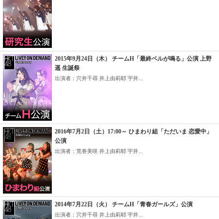
2015年9月24日（木） チームH「最終ベルが鳴る」公演 上野
遥 生誕祭
出演者：穴井千尋 井上由莉耶 宇井...
2016年7月2日（土）17:00～ ひまわり組「ただいま 恋愛中」
公演
出演者：荒巻美咲 井上由莉耶 宇井...
2014年7月22日（火） チームH「青春ガールズ」公演
出演者：穴井千尋 井上由莉耶 宇井...