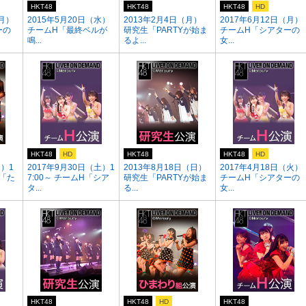
HKT48
HKT48
HKT48
HD
（月）
2015年5月20日（水）
2013年2月4日（月）
2017年6月12日（月）
ーの
チームH「最終ベルが
研究生「PARTYが始ま
チームH「シアターの
鳴...
るよ...
女...
HKT48
HD
HKT48
HKT48
HD
日）1
2017年9月30日（土）1
2013年8月18日（日）
2017年4月18日（火）
組「た
7:00～ チームH「シア
研究生「PARTYが始ま
チームH「シアターの
タ...
る...
女...
HKT48
HKT48
HD
HKT48