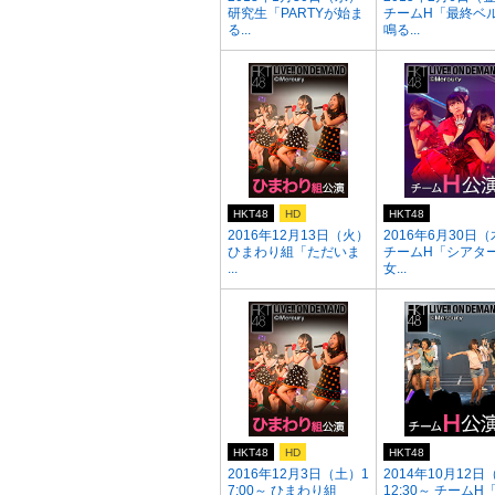
研究生「PARTYが始ま
チームH「最終ベ
る...
鳴る...
HKT48
HD
HKT48
2016年12月13日（火）
2016年6月30日
ひまわり組「ただいま
チームH「シアタ
...
女...
HKT48
HD
HKT48
2016年12月3日（土）1
2014年10月12日
7:00～ ひまわり組
12:30～ チームH