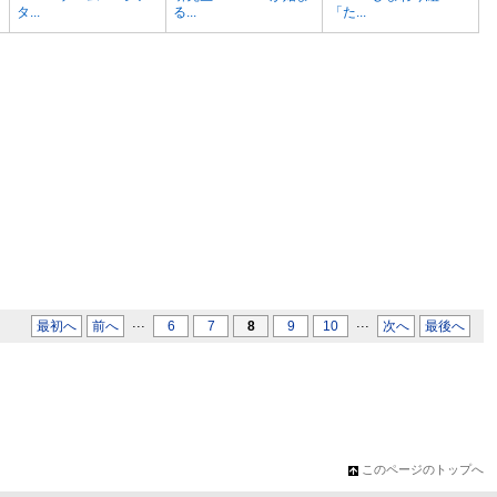
タ...
る...
「た...
...
...
最初へ
前へ
6
7
8
9
10
次へ
最後へ
このページのトップへ