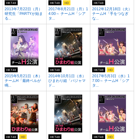
HKT48
HKT48
HD
HKT48
2013年7月22日（月）
2017年8月21日（月）1
2012年12月18日（火）
研究生「PARTYが始ま
4:00～ チームH「シア
チームH「手をつなぎ
る...
タ...
な...
HKT48
HKT48
HKT48
HD
2015年5月21日（木）
2014年10月1日（水）
2017年5月3日（水）1
チームH「最終ベルが
ひまわり組「パジャマ
7:00～ チームH「シア
鳴...
ド...
タ...
HKT48
HD
HKT48
HKT48
HD