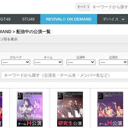
すべて
NGT48
STU48
REVIVAL!! ON DEMAND
デバイス
DEMAND > 配信中の公演一覧
ージ目を表示
グループ
チーム
公演年
公演月