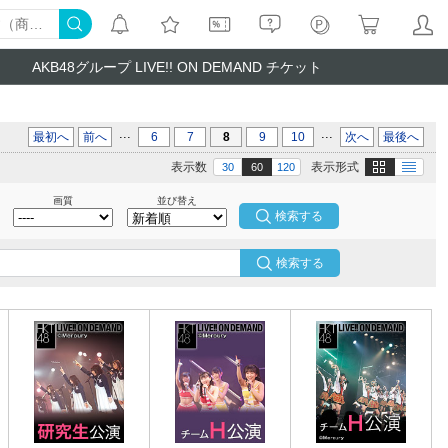
AKB48グループ LIVE!! ON DEMAND チケット
...
...
最初へ
前へ
6
7
8
9
10
次へ
最後へ
画像
テキスト
表示数
表示形式
30
60
120
画質
並び替え
検索する