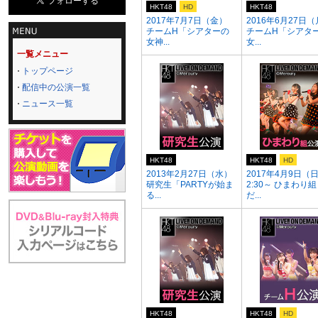
HKT48
HD
HKT48
2017年7月7日（金）
2016年6月27日
チームH「シアターの
チームH「シアタ
女神...
女...
一覧メニュー
トップページ
配信中の公演一覧
ニュース一覧
HKT48
HKT48
HD
2013年2月27日（水）
2017年4月9日（
研究生「PARTYが始ま
2:30～ ひまわり
る...
だ...
HKT48
HKT48
HD