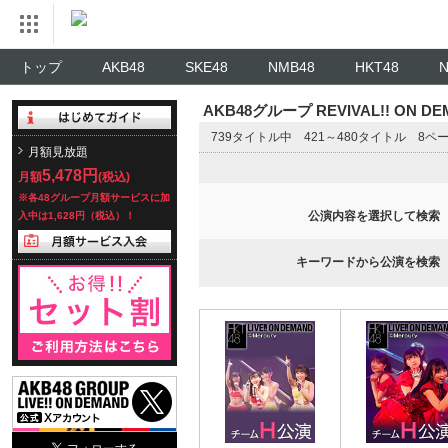
トップ
AKB48
SKE48
NMB48
HKT48
AKB48グループ REVIVAL!! ON 
739タイトル中 421～480タイトル 8ペ
月額見放題
5,478円
月額
(税込)
※各48グループ月額サービスに加
公演内容を選択して検索
入中は1,628円（税込）！
キーワードから公演を検索