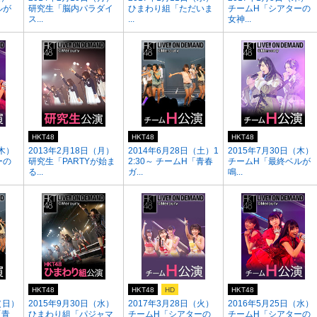
ルが
研究生「脳内パラダイ
ひまわり組「ただいま
チームH「シアターの
ス...
...
女神...
HKT48
HKT48
HKT48
（木）
2013年2月18日（月）
2014年6月28日（土）1
2015年7月30日（木）
ーの
研究生「PARTYが始ま
2:30～ チームH「青春
チームH「最終ベルが
る...
ガ...
鳴...
HKT48
HKT48
HD
HKT48
（日）
2015年9月30日（水）
2017年3月28日（火）
2016年5月25日（水）
「青
ひまわり組「パジャマ
チームH「シアターの
チームH「シアターの