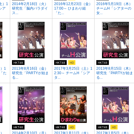
土）1
2014年2月18日（火）
2016年12月23日（金）
2016年5月19日（木）
「シア
研究生「脳内パラダイ
17:00～ ひまわり組
チームH「シアターの
ス...
「た...
女...
HKT48
HKT48
HD
HKT48
日）1
2013年8月16日（金）
2017年3月25日（土）1
2013年8月15日（木）
組「た
研究生「PARTYが始ま
2:30～ チームH「シア
研究生「PARTYが始ま
る...
タ...
る...
HKT48
HKT48
HD
HKT48
HD
金）
2014年2月10日（月）
2017年1月11日（水）
2017年1月5日（木）