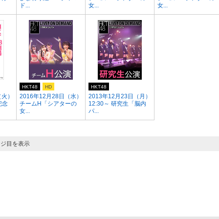
ド...
女...
女...
HKT48
HD
HKT48
（火）
2016年12月28日（水）
2013年12月23日（月）
記念
チームH「シアターの
12:30～ 研究生「脳内
女...
パ...
ージ目を表示