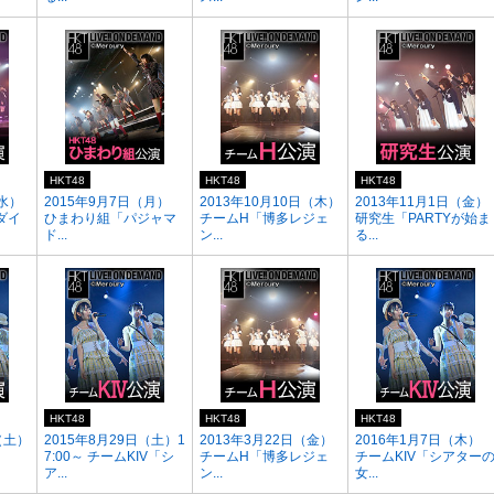
HKT48
HKT48
HKT48
（水）
2015年9月7日（月）
2013年10月10日（木）
2013年11月1日（金）
ダイ
ひまわり組「パジャマ
チームH「博多レジェ
研究生「PARTYが始ま
ド...
ン...
る...
HKT48
HKT48
HKT48
（土）
2015年8月29日（土）1
2013年3月22日（金）
2016年1月7日（木）
7:00～ チームKIV「シ
チームH「博多レジェ
チームKIV「シアター
ア...
ン...
女...