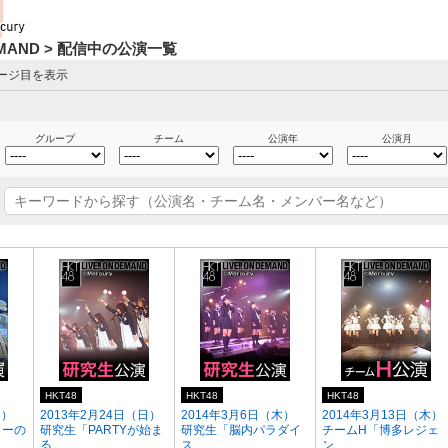
DEMAND > 配信中の公演一覧
ページ目を表示
グループ
チーム
公演年
公演月
HKT48
HKT48
HKT48
月）
2013年2月24日（日）
2014年3月6日（木）
2014年3月13日（木）
ターの
研究生「PARTYが始ま
研究生「脳内パラダイ
チームH「博多レジェ
る...
ス...
ン...