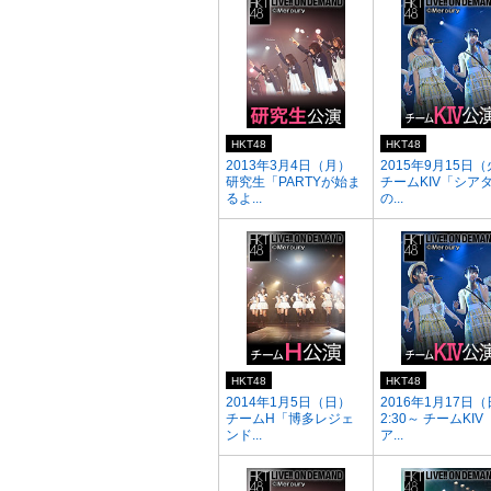
HKT48
HKT48
2013年3月4日（月）
2015年9月15日
研究生「PARTYが始ま
チームKIV「シア
るよ...
の...
HKT48
HKT48
2014年1月5日（日）
2016年1月17日（
チームH「博多レジェ
2:30～ チームKI
ンド...
ア...