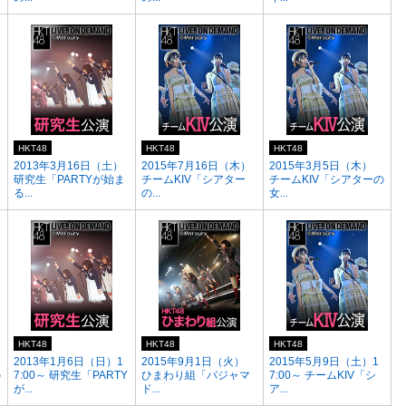
HKT48
HKT48
HKT48
2013年3月16日（土）
2015年7月16日（木）
2015年3月5日（木）
研究生「PARTYが始ま
チームKIV「シアター
チームKIV「シアターの
る...
の...
女...
HKT48
HKT48
HKT48
2013年1月6日（日）1
2015年9月1日（火）
2015年5月9日（土）1
の
7:00～ 研究生「PARTY
ひまわり組「パジャマ
7:00～ チームKIV「シ
が...
ド...
ア...