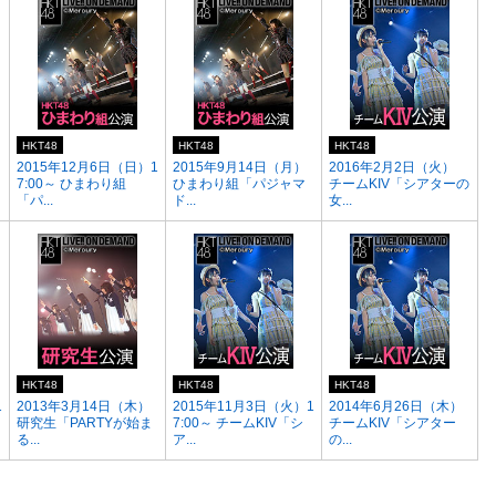
HKT48
HKT48
HKT48
）
2015年12月6日（日）1
2015年9月14日（月）
2016年2月2日（火）
7:00～ ひまわり組
ひまわり組「パジャマ
チームKIV「シアターの
「パ...
ド...
女...
HKT48
HKT48
HKT48
1
2013年3月14日（木）
2015年11月3日（火）1
2014年6月26日（木）
研究生「PARTYが始ま
7:00～ チームKIV「シ
チームKIV「シアター
る...
ア...
の...