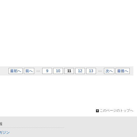
...
...
最初へ
前へ
9
10
11
12
13
次へ
最後へ
このページのトップへ
報
ガジン