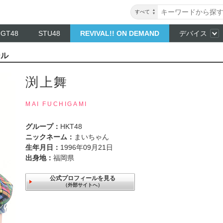
すべて
NGT48
STU48
REVIVAL!! ON DEMAND
デバイス
ール
渕上舞
MAI FUCHIGAMI
グループ：
HKT48
ニックネーム：
まいちゃん
生年月日：
1996年09月21日
出身地：
福岡県
公式プロフィールを見る
（外部サイトへ）