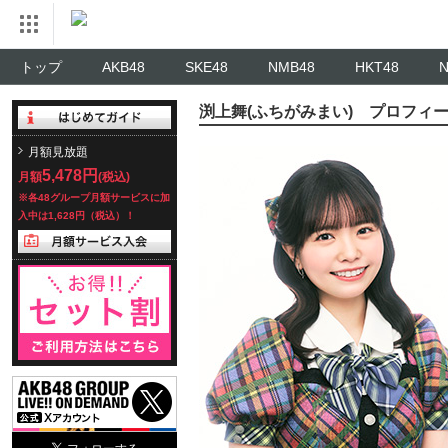
トップ
AKB48
SKE48
NMB48
HKT48
渕上舞(ふちがみまい) プロフィ
月額見放題
5,478円
月額
(税込)
※各48グループ月額サービスに加
入中は1,628円（税込）！