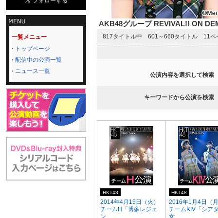
AKB48グループ REVIVAL!! ON 
817タイトル中 601～660タイトル 11
一覧メニュー
トップページ
配信中の公演一覧
ニュース一覧
公演内容を選択して検索
キーワードから公演を検索
HKT48
HKT48
2014年4月15日（火）
2016年1月4日（
チームH「博多レジェ
チームKIV「シア
ン...
女...