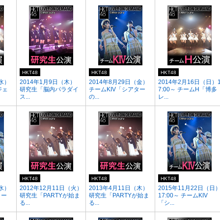
HKT48
HKT48
HKT48
（水）
2014年1月9日（木）
2014年8月29日（金）
2014年2月16日（日）
ジェ
研究生「脳内パラダイ
チームKIV「シアター
7:00～ チームH「博多
ス...
の...
レ...
HKT48
HKT48
HKT48
（水）
2012年12月11日（火）
2013年4月11日（木）
2015年11月22日（日
ター
研究生「PARTYが始ま
研究生「PARTYが始ま
17:00～ チームKIV
る...
る...
「シ...