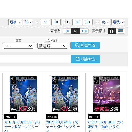
...
...
最初へ
前へ
9
10
11
12
13
次へ
最後へ
画像
テキスト
表示数
表示形式
30
60
120
画質
並び替え
検索する
HKT48
HKT48
HKT48
2015年11月17日（火）
2015年3月24日（火）
2013年12月18日（水）
チームKIV「シアター
チームKIV「シアター
研究生「脳内パラダ
の...
の...
イ...