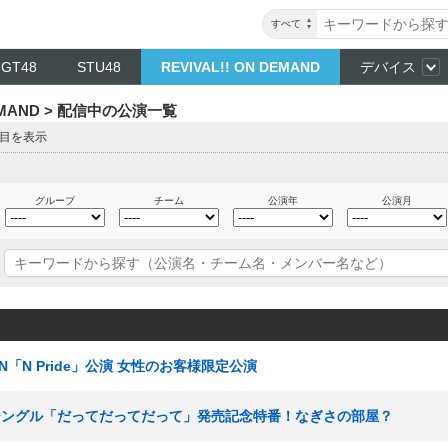
すべて
NGT48
STU48
REVIVAL!! ON DEMAND
デバイス
DEMAND > 配信中の公演一覧
ジ目を表示
グループ
チーム
公演年
公演月
ムN「N Pride」公演 女性のお客様限定公演
23rdシングル「だってだってだって」発売記念特番！なぎさの部屋？