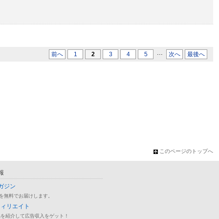
...
前へ
1
2
3
4
5
次へ
最後へ
このページのトップへ
報
ガジン
を無料でお届けします。
フィリエイト
品を紹介して広告収入をゲット！