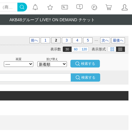
AKB48グループ LIVE!! ON DEMAND チケット
...
前へ
1
2
3
4
5
次へ
最後へ
テキスト
画像
表示数
表示形式
30
60
120
画質
並び替え
検索する