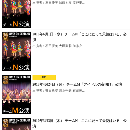
出演者：石田優美 加藤夕夏 岸野里...
2016年6月1日（水） チームN「ここにだって天使はいる」公
演
出演者：石田優美 太田夢莉 加藤夕...
HD
2017年4月24日（月） チームM「アイドルの夜明け」公演
出演者：安田桃寧 川上千尋 石田優...
2016年3月3日（木） チームN「ここにだって天使はいる」公
演