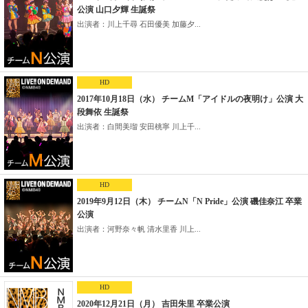
公演 山口夕輝 生誕祭
出演者：川上千尋 石田優美 加藤夕...
HD
2017年10月18日（水） チームM「アイドルの夜明け」公演 大
段舞依 生誕祭
出演者：白間美瑠 安田桃寧 川上千...
HD
2019年9月12日（木） チームN「N Pride」公演 磯佳奈江 卒業
公演
出演者：河野奈々帆 清水里香 川上...
HD
2020年12月21日（月） 吉田朱里 卒業公演