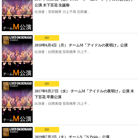
公演 木下百花 生誕祭
出演者：安田桃寧 川上千尋 石田優...
HD
2018年6月4日（月） チームM「アイドルの夜明け」公演
出演者：白間美瑠 安田桃寧 川上千...
HD
2017年9月27日（水） チームM「アイドルの夜明け」公演 木
下百花 卒業公演
出演者：白間美瑠 安田桃寧 川上千...
HD
2019年7月2日（火） チームN「N Pride」公演