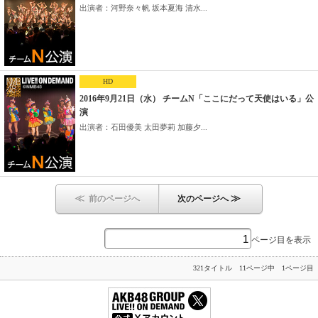
出演者：河野奈々帆 坂本夏海 清水...
HD
2016年9月21日（水） チームN「ここにだって天使はいる」公
演
出演者：石田優美 太田夢莉 加藤夕...
≪
≫
前のページへ
次のページへ
ページ目を表示
321タイトル 11ページ中 1ページ目