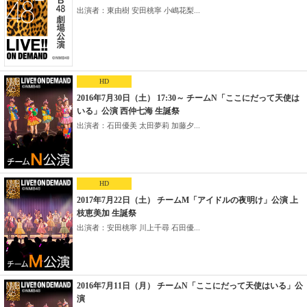
出演者：東由樹 安田桃寧 小嶋花梨...
HD
2016年7月30日（土） 17:30～ チームN「ここにだって天使は
いる」公演 西仲七海 生誕祭
出演者：石田優美 太田夢莉 加藤夕...
HD
2017年7月22日（土） チームM「アイドルの夜明け」公演 上
枝恵美加 生誕祭
出演者：安田桃寧 川上千尋 石田優...
2016年7月11日（月） チームN「ここにだって天使はいる」公
演