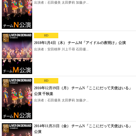
出演者：石田優美 太田夢莉 加藤夕...
HD
2018年1月4日（木） チームM「アイドルの夜明け」公演
出演者：安田桃寧 川上千尋 石田優...
HD
2016年12月19日（月） チームN「ここにだって天使はいる」
公演 千秋楽
出演者：石田優美 太田夢莉 加藤夕...
2014年11月21日（金） チームN「ここにだって天使はいる」
公演