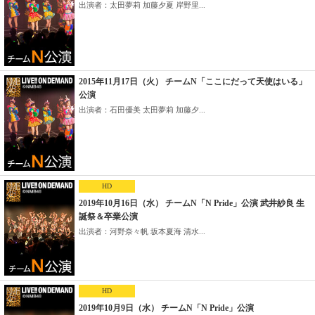
出演者：太田夢莉 加藤夕夏 岸野里...
2015年11月17日（火） チームN「ここにだって天使はいる」
公演
出演者：石田優美 太田夢莉 加藤夕...
HD
2019年10月16日（水） チームN「N Pride」公演 武井紗良 生
誕祭＆卒業公演
出演者：河野奈々帆 坂本夏海 清水...
HD
2019年10月9日（水） チームN「N Pride」公演