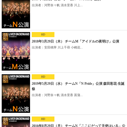
出演者：河野奈々帆 清水里香 川上...
HD
2018年3月29日（木） チームM「アイドルの夜明け」公演
出演者：安田桃寧 川上千尋 小嶋花...
HD
2019年5月29日（水） チームN「N Pride」公演 森田彩花 生誕
祭
出演者：河野奈々帆 清水里香 菖蒲...
HD
2016年8月29日（月） チームN「ここにだって天使はいる」公