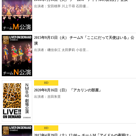
出演者：安田桃寧 川上千尋 石田優...
2015年9月15日（火） チームN「ここにだって天使はいる」公
演
出演者：磯佳奈江 太田夢莉 小谷里...
HD
2020年8月16日（日） 「アカリンの部屋」
出演者：吉田朱里
HD
2017年4月29日（土）17:00～ チームM「アイドルの夜明け」