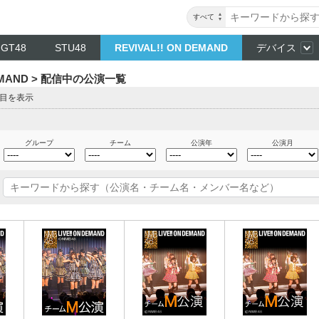
すべて
NGT48
STU48
REVIVAL!! ON DEMAND
デバイス
DEMAND > 配信中の公演一覧
ジ目を表示
グループ
チーム
公演年
公演月