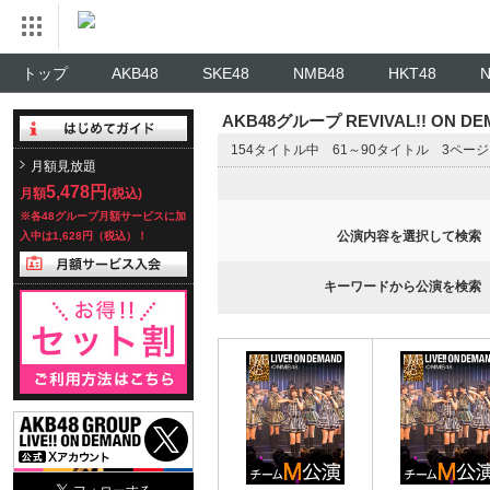
トップ
AKB48
SKE48
NMB48
HKT48
AKB48グループ REVIVAL!! ON 
154タイトル中 61～90タイトル 3ペー
月額見放題
5,478円
月額
(税込)
※各48グループ月額サービスに加
公演内容を選択して検索
入中は1,628円（税込）！
キーワードから公演を検索