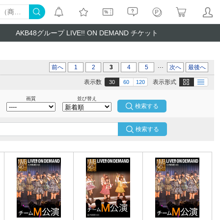
AKB48グループ LIVE!! ON DEMAND チケット
...
前へ
1
2
3
4
5
次へ
最後へ
画像
テキスト
表示数
表示形式
30
60
120
画質
並び替え
検索する