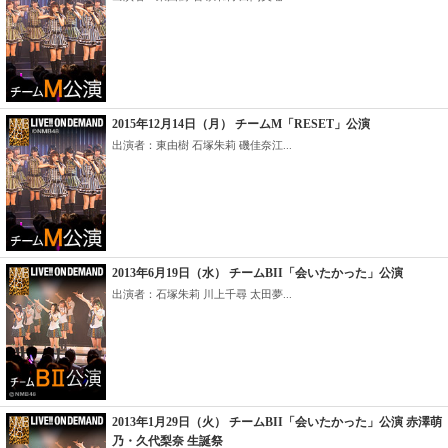
2015年12月14日（月） チームM「RESET」公演
出演者：東由樹 石塚朱莉 磯佳奈江...
2013年6月19日（水） チームBII「会いたかった」公演
出演者：石塚朱莉 川上千尋 太田夢...
2013年1月29日（火） チームBII「会いたかった」公演 赤澤萌
乃・久代梨奈 生誕祭