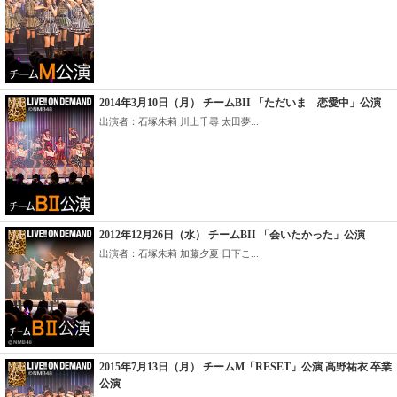
2014年3月10日（月） チームBII 「ただいま 恋愛中」公演
出演者：石塚朱莉 川上千尋 太田夢...
2012年12月26日（水） チームBII 「会いたかった」公演
出演者：石塚朱莉 加藤夕夏 日下こ...
2015年7月13日（月） チームM「RESET」公演 高野祐衣 卒業
公演