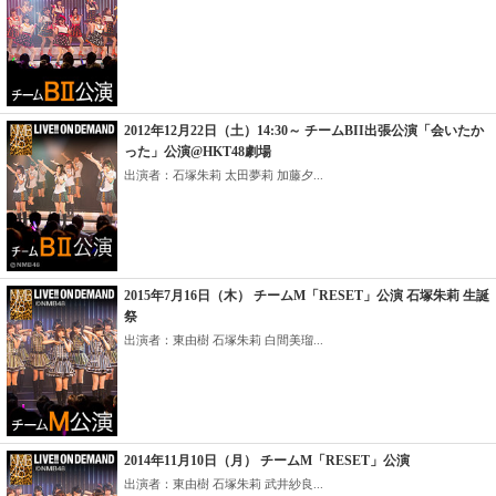
2012年12月22日（土）14:30～ チームBII出張公演「会いたか
った」公演@HKT48劇場
出演者：石塚朱莉 太田夢莉 加藤夕...
2015年7月16日（木） チームM「RESET」公演 石塚朱莉 生誕
祭
出演者：東由樹 石塚朱莉 白間美瑠...
2014年11月10日（月） チームM「RESET」公演
出演者：東由樹 石塚朱莉 武井紗良...