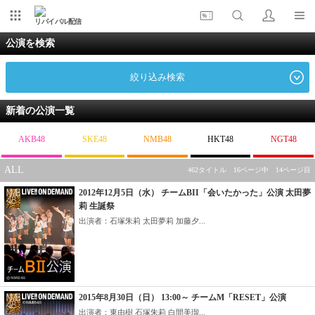
リバイバル配信
公演を検索
絞り込み検索
新着の公演一覧
AKB48
SKE48
NMB48
HKT48
NGT48
ALL
462タイトル 16ページ中 14ページ目
2012年12月5日（水） チームBII「会いたかった」公演 太田夢
莉 生誕祭
出演者：石塚朱莉 太田夢莉 加藤夕...
2015年8月30日（日） 13:00～ チームM「RESET」公演
出演者：東由樹 石塚朱莉 白間美瑠...