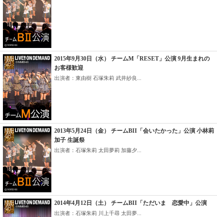
2015年9月30日（水） チームM「RESET」公演 9月生まれの
お客様歓迎
出演者：東由樹 石塚朱莉 武井紗良...
2013年5月24日（金） チームBII「会いたかった」公演 小林莉
加子 生誕祭
出演者：石塚朱莉 太田夢莉 加藤夕...
2014年4月12日（土） チームBII「ただいま 恋愛中」公演
出演者：石塚朱莉 川上千尋 太田夢...