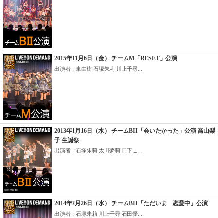
2015年11月6日（金） チームM「RESET」公演
出演者：東由樹 石塚朱莉 川上千尋...
2013年1月16日（水） チームBII「会いたかった」公演 高山梨
子 生誕祭
出演者：石塚朱莉 太田夢莉 日下こ...
2014年2月26日（水） チームBII「ただいま 恋愛中」公演
出演者：石塚朱莉 川上千尋 石田優...