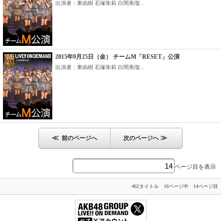
出演者：東由樹 石塚朱莉 白間美瑠...
2015年9月25日（金） チームM「RESET」公演
出演者：東由樹 石塚朱莉 白間美瑠...
≪
≫
前のページへ
次のページへ
ページ目を表示
462タイトル 16ページ中 14ページ目