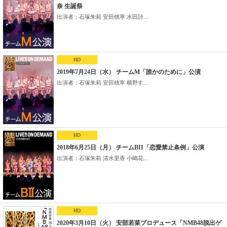
奈 生誕祭
出演者：石塚朱莉 安田桃寧 水田詩...
HD
2019年7月24日（水） チームM「誰かのために」公演
出演者：石塚朱莉 安田桃寧 横野す...
HD
2018年6月25日（月） チームBII「恋愛禁止条例」公演
出演者：石塚朱莉 清水里香 小嶋花...
HD
2020年3月10日（火） 安部若菜プロデュース「NMB48脱出ゲ