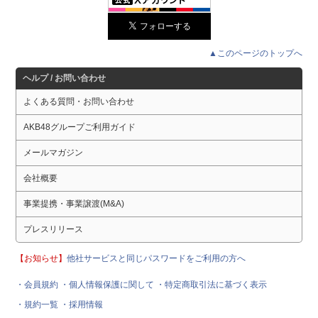
▲このページのトップへ
ヘルプ / お問い合わせ
よくある質問・お問い合わせ
AKB48グループご利用ガイド
メールマガジン
会社概要
事業提携・事業譲渡(M&A)
プレスリリース
【お知らせ】
他社サービスと同じパスワードをご利用の方へ
・会員規約
・個人情報保護に関して
・特定商取引法に基づく表示
・規約一覧
・採用情報