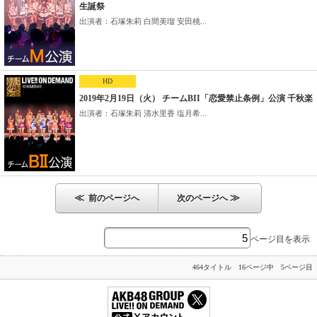
生誕祭
出演者：石塚朱莉 白間美瑠 安田桃...
HD
2019年2月19日（火） チームBII「恋愛禁止条例」公演 千秋楽
出演者：石塚朱莉 清水里香 塩月希...
≪
≫
前のページへ
次のページへ
ページ目を表示
464タイトル 16ページ中 5ページ目