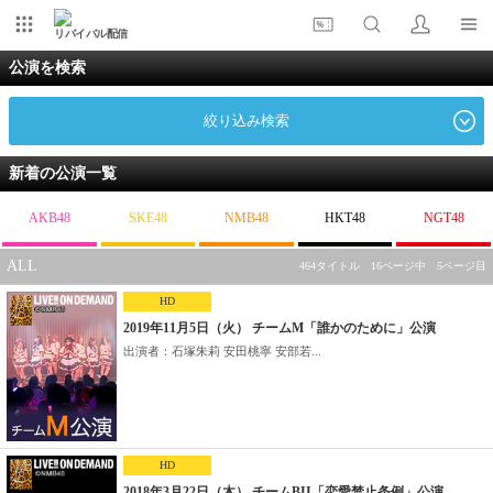
リバイバル配信
公演を検索
絞り込み検索
新着の公演一覧
AKB48
SKE48
NMB48
HKT48
NGT48
ALL
464タイトル 16ページ中 5ページ目
HD
2019年11月5日（火） チームM「誰かのために」公演
出演者：石塚朱莉 安田桃寧 安部若...
HD
2018年3月22日（木） チームBII「恋愛禁止条例」公演