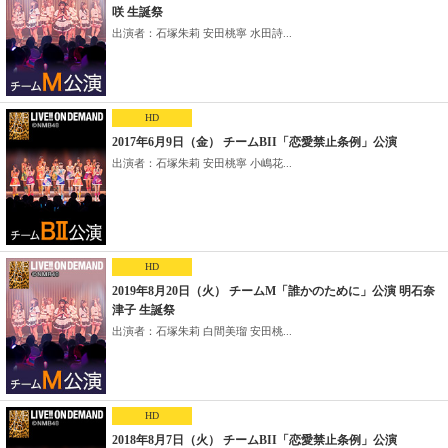
咲 生誕祭
出演者：石塚朱莉 安田桃寧 水田詩...
HD
2017年6月9日（金） チームBII「恋愛禁止条例」公演
出演者：石塚朱莉 安田桃寧 小嶋花...
HD
2019年8月20日（火） チームM「誰かのために」公演 明石奈
津子 生誕祭
出演者：石塚朱莉 白間美瑠 安田桃...
HD
2018年8月7日（火） チームBII「恋愛禁止条例」公演