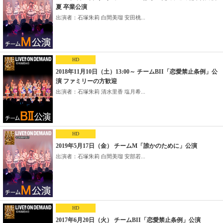
夏 卒業公演
出演者：石塚朱莉 白間美瑠 安田桃...
HD
2018年11月10日（土）13:00～ チームBII「恋愛禁止条例」公
演 ファミリーの方歓迎
出演者：石塚朱莉 清水里香 塩月希...
HD
2019年5月17日（金） チームM「誰かのために」公演
出演者：石塚朱莉 白間美瑠 安部若...
HD
2017年6月20日（火） チームBII「恋愛禁止条例」公演