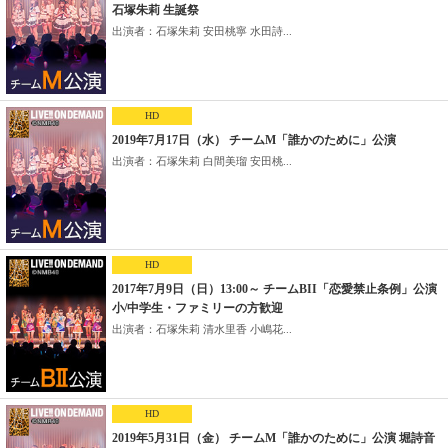
石塚朱莉 生誕祭
出演者：石塚朱莉 安田桃寧 水田詩...
HD
2019年7月17日（水） チームM「誰かのために」公演
出演者：石塚朱莉 白間美瑠 安田桃...
HD
2017年7月9日（日）13:00～ チームBII「恋愛禁止条例」公演
小/中学生・ファミリーの方歓迎
出演者：石塚朱莉 清水里香 小嶋花...
HD
2019年5月31日（金） チームM「誰かのために」公演 堀詩音