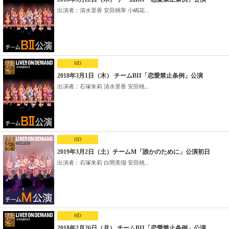
出演者：清水里香 安田桃寧 小嶋花...
HD
2018年3月1日（木） チームBII「恋愛禁止条例」公演
出演者：石塚朱莉 清水里香 安田桃...
HD
2019年3月2日（土）チームM「誰かのために」公演初日
出演者：石塚朱莉 白間美瑠 安田桃...
HD
2018年2月26日（月） チームBII「恋愛禁止条例」公演