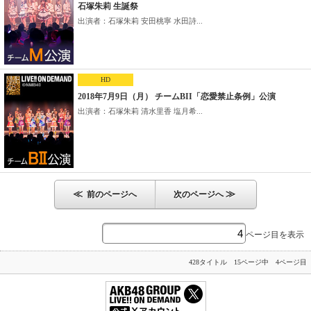
石塚朱莉 生誕祭
出演者：石塚朱莉 安田桃寧 水田詩...
HD
2018年7月9日（月） チームBII「恋愛禁止条例」公演
出演者：石塚朱莉 清水里香 塩月希...
≪
≫
前のページへ
次のページへ
ページ目を表示
428タイトル 15ページ中 4ページ目