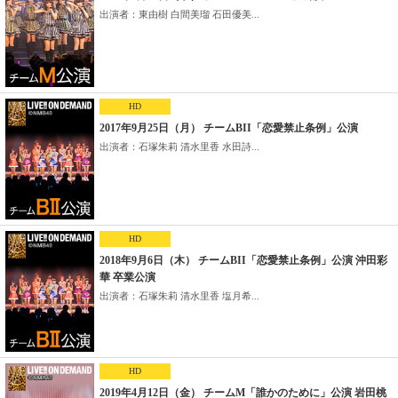
出演者：東由樹 白間美瑠 石田優美...
HD
2017年9月25日（月） チームBII「恋愛禁止条例」公演
出演者：石塚朱莉 清水里香 水田詩...
HD
2018年9月6日（木） チームBII「恋愛禁止条例」公演 沖田彩
華 卒業公演
出演者：石塚朱莉 清水里香 塩月希...
HD
2019年4月12日（金） チームM「誰かのために」公演 岩田桃