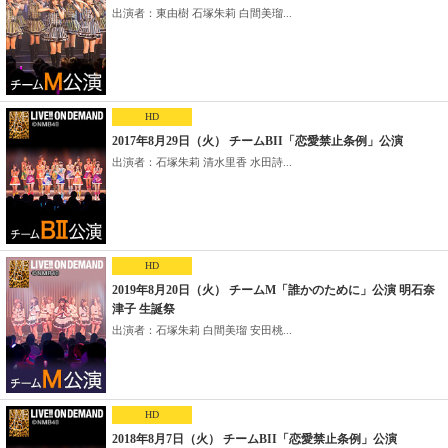
出演者：東由樹 石塚朱莉 白間美瑠...
HD
2017年8月29日（火） チームBII「恋愛禁止条例」公演
出演者：石塚朱莉 清水里香 水田詩...
HD
2019年8月20日（火） チームM「誰かのために」公演 明石奈
津子 生誕祭
出演者：石塚朱莉 白間美瑠 安田桃...
HD
2018年8月7日（火） チームBII「恋愛禁止条例」公演