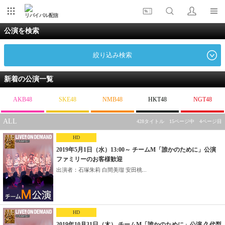
リバイバル配信
公演を検索
絞り込み検索
新着の公演一覧
AKB48
SKE48
NMB48
HKT48
NGT48
ALL
428タイトル 15ページ中 4ページ目
HD
2019年5月1日（水）13:00～ チームM「誰かのために」公演
ファミリーのお客様歓迎
出演者：石塚朱莉 白間美瑠 安田桃...
HD
2019年10月31日（木） チームM「誰かのために」公演 久代梨