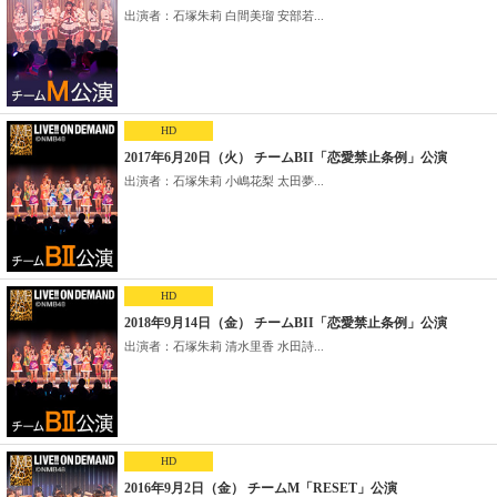
出演者：石塚朱莉 白間美瑠 安部若...
HD
2017年6月20日（火） チームBII「恋愛禁止条例」公演
出演者：石塚朱莉 小嶋花梨 太田夢...
HD
2018年9月14日（金） チームBII「恋愛禁止条例」公演
出演者：石塚朱莉 清水里香 水田詩...
HD
2016年9月2日（金） チームM「RESET」公演