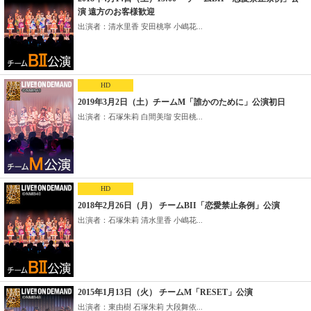
演 遠方のお客様歓迎
出演者：清水里香 安田桃寧 小嶋花...
HD
2019年3月2日（土）チームM「誰かのために」公演初日
出演者：石塚朱莉 白間美瑠 安田桃...
HD
2018年2月26日（月） チームBII「恋愛禁止条例」公演
出演者：石塚朱莉 清水里香 小嶋花...
2015年1月13日（火） チームM「RESET」公演
出演者：東由樹 石塚朱莉 大段舞依...