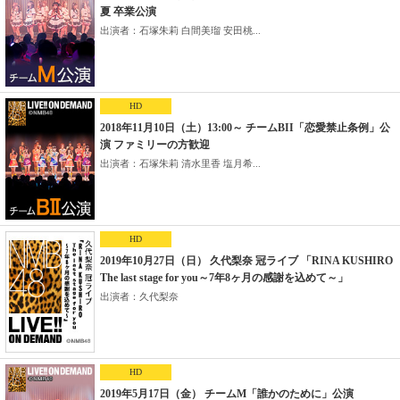
夏 卒業公演
出演者：石塚朱莉 白間美瑠 安田桃...
HD
2018年11月10日（土）13:00～ チームBII「恋愛禁止条例」公
演 ファミリーの方歓迎
出演者：石塚朱莉 清水里香 塩月希...
HD
2019年10月27日（日） 久代梨奈 冠ライブ 「RINA KUSHIRO
The last stage for you～7年8ヶ月の感謝を込めて～」
出演者：久代梨奈
HD
2019年5月17日（金） チームM「誰かのために」公演