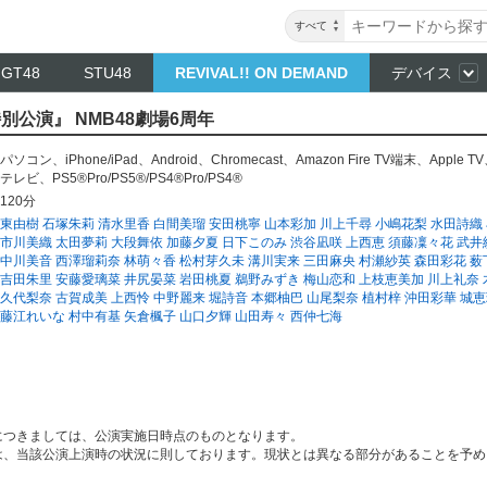
すべて
NGT48
STU48
REVIVAL!! ON DEMAND
デバイス
特別公演』 NMB48劇場6周年
パソコン
、
iPhone/iPad
、
Android
、
Chromecast
、
Amazon Fire TV端末
、
Apple TV
テレビ
、
PS5®Pro/PS5®/PS4®Pro/PS4®
120分
東由樹
石塚朱莉
清水里香
白間美瑠
安田桃寧
山本彩加
川上千尋
小嶋花梨
水田詩織
市川美織
太田夢莉
大段舞依
加藤夕夏
日下このみ
渋谷凪咲
上西恵
須藤凜々花
武井
中川美音
西澤瑠莉奈
林萌々香
松村芽久未
溝川実来
三田麻央
村瀬紗英
森田彩花
薮
吉田朱里
安藤愛璃菜
井尻晏菜
岩田桃夏
鵜野みずき
梅山恋和
上枝恵美加
川上礼奈
久代梨奈
古賀成美
上西怜
中野麗来
堀詩音
本郷柚巴
山尾梨奈
植村梓
沖田彩華
城恵
藤江れいな
村中有基
矢倉楓子
山口夕輝
山田寿々
西仲七海
につきましては、公演実施日時点のものとなります。
は、当該公演上演時の状況に則しております。現状とは異なる部分があることを予め