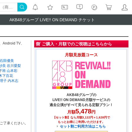
AKB48グループ LIVE!! ON DEMAND チケット
、
Android TV
、
ご購入・月額でのご視聴はこちらから
月額見放題コース
石田優美
紗良
谷川愛梨
下柊
山本彩
木下百花
理子
内木志
AKB48グループの
LIVE!! ON DEMAND月額サービスの
過去公演がすべて見られる定額プラン！
5,478
月額
円
【セット割】なら月額3,122円＋1,628円で
もっとお得にご利用いただけます。
ご了承ください。
セット割ご利用方法はこちら