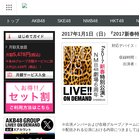
トップ
AKB48
SKE48
NMB48
HKT48
2017年1月1日（日）『2017新春
対応デバイス：
月額見放題
5,478円
月額
(税込)
収録時間：
※各48グループ月額サービスに加
出演者：
入中は1,628円（税込）！
※出演メンバーおよび在籍グループ／チーム
※配信される公演における内容につきまして