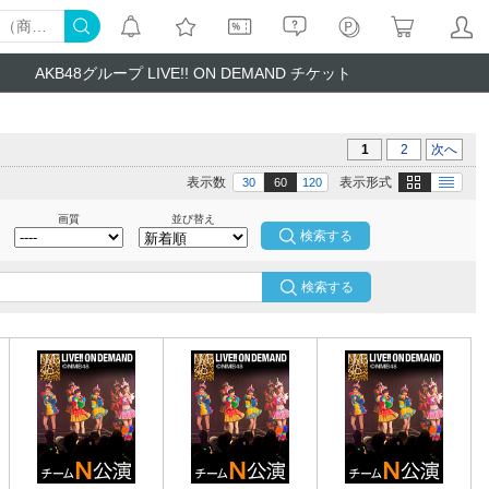
AKB48グループ LIVE!! ON DEMAND チケット
1
2
次へ
画像
テキスト
表示数
表示形式
30
60
120
画質
並び替え
検索する