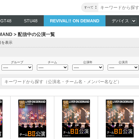
すべて
NGT48
STU48
REVIVAL!! ON DEMAND
デバイス
DEMAND > 配信中の公演一覧
目を表示
グループ
チーム
公演年
公演月