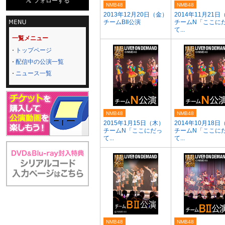
NMB48
NMB48
2013年12月20日（金）
2014年11月21日
チームBII公演
チームN「ここに
て...
一覧メニュー
トップページ
配信中の公演一覧
ニュース一覧
NMB48
NMB48
2015年1月15日（木）
2014年10月18日
チームN「ここにだっ
チームN「ここに
て...
て...
NMB48
NMB48