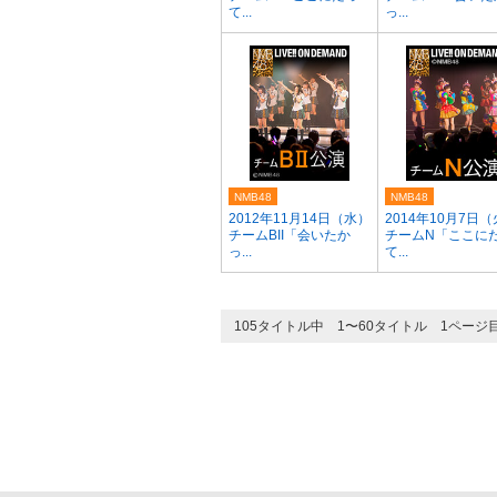
て...
っ...
NMB48
NMB48
2012年11月14日（水）
2014年10月7日
チームBII「会いたか
チームN「ここに
っ...
て...
105タイトル中 1〜60タイトル 1ページ