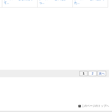
て...
っ...
た...
1
2
次へ
このページのトップへ