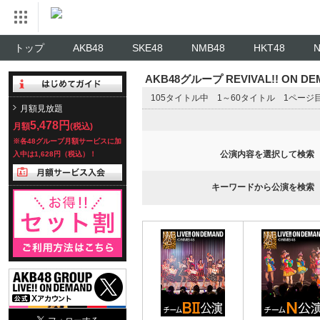
トップ
AKB48
SKE48
NMB48
HKT48
AKB48グループ REVIVAL!! ON 
105タイトル中 1～60タイトル 1ページ
月額見放題
5,478円
月額
(税込)
※各48グループ月額サービスに加
公演内容を選択して検索
入中は1,628円（税込）！
キーワードから公演を検索