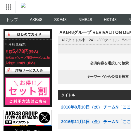
トップ
AKB48
SKE48
NMB48
HKT48
AKB48グループ REVIVAL!! ON 
417タイトル中 241～300タイトル 5ペ
月額見放題
5,478円
月額
(税込)
※各48グループ月額サービスに加
公演内容を選択して検索
入中は1,628円（税込）！
キーワードから公演を検索
タイトル
2016年8月10日（水） チームN「
2016年11月4日（金） チームN「