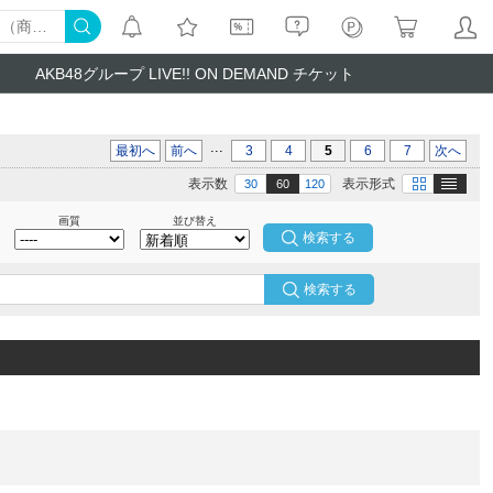
AKB48グループ LIVE!! ON DEMAND チケット
...
最初へ
前へ
3
4
5
6
7
次へ
テキスト
画像
表示数
表示形式
30
60
120
画質
並び替え
検索する