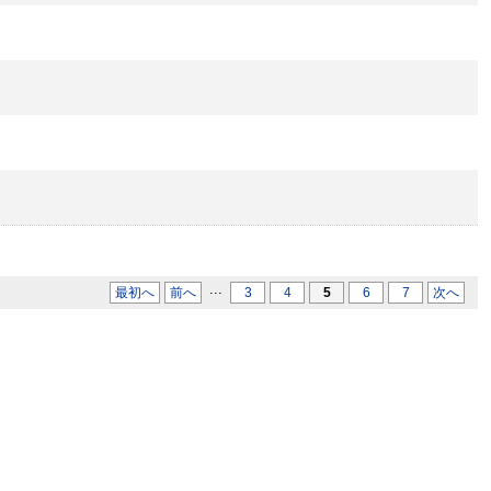
...
最初へ
前へ
3
4
5
6
7
次へ