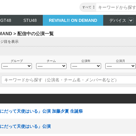
すべて
NGT48
STU48
REVIVAL!! ON DEMAND
デバイス
DEMAND > 配信中の公演一覧
ージ目を表示
グループ
チーム
公演年
公演月
ここにだって天使はいる」公演 加藤夕夏 生誕祭
ここにだって天使はいる」公演