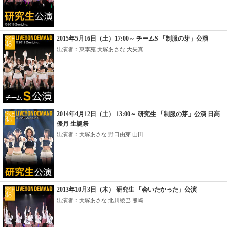
2015年5月16日（土）17:00～ チームS 「制服の芽」公演
出演者：東李苑 犬塚あさな 大矢真...
2014年4月12日（土） 13:00～ 研究生 「制服の芽」公演 日高
優月 生誕祭
出演者：犬塚あさな 野口由芽 山田...
2013年10月3日（木） 研究生 「会いたかった」公演
出演者：犬塚あさな 北川綾巴 熊崎...