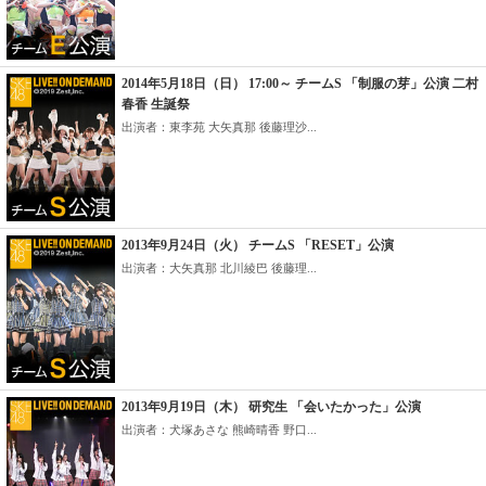
2014年5月18日（日） 17:00～ チームS 「制服の芽」公演 二村
春香 生誕祭
出演者：東李苑 大矢真那 後藤理沙...
2013年9月24日（火） チームS 「RESET」公演
出演者：大矢真那 北川綾巴 後藤理...
2013年9月19日（木） 研究生 「会いたかった」公演
出演者：犬塚あさな 熊崎晴香 野口...