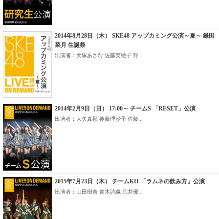
2014年8月28日（木） SKE48 アップカミング公演～夏～ 鎌田
菜月 生誕祭
出演者：犬塚あさな 佐藤実絵子 野...
2014年2月9日（日） 17:00～ チームS 「RESET」公演
出演者：大矢真那 後藤理沙子 佐藤...
2015年7月23日（木） チームKII 「ラムネの飲み方」公演
出演者：山田樹奈 青木詩織 荒井優...