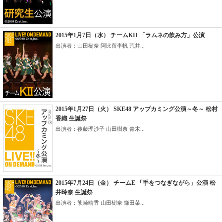
2015年1月7日（水） チームKII 「ラムネの飲み方」公演
出演者：山田樹奈 阿比留李帆 荒井...
2015年1月27日（火） SKE48 アップカミング公演～冬～ 松村
香織 生誕祭
出演者：後藤理沙子 山田樹奈 青木...
2015年7月24日（金） チームE 「手をつなぎながら」公演 松
井玲奈 生誕祭
出演者：熊崎晴香 山田樹奈 鎌田菜...