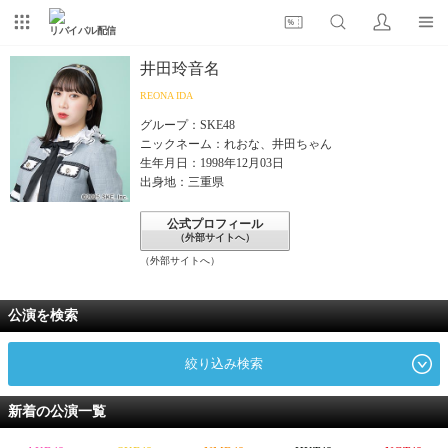
リバイバル配信
井田玲音名
REONA IDA
グループ：SKE48
ニックネーム：れおな、井田ちゃん
生年月日：1998年12月03日
出身地：三重県
公式プロフィール
（外部サイトへ）
（外部サイトへ）
公演を検索
絞り込み検索
新着の公演一覧