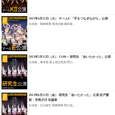
2015年4月21日（火） チームE 「手をつなぎながら」公演
出演者：熊崎晴香 青木詩織 鎌田菜...
2013年5月11日（土） 13:00～ 研究生 「会いたかった」公演
出演者：東李苑 新土居沙也加 野口...
2013年6月21日（金） 研究生「会いたかった」公演 折戸愛
彩・空美夕日 生誕祭
出演者：北川綾巴 熊崎晴香 野口由...