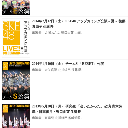
2014年7月12日（土） SKE48 アップカミング公演～夏～ 後藤
真由子 生誕祭
出演者：犬塚あさな 野口由芽 山田...
2014年1月10日（金） チームS 「RESET」公演
出演者：大矢真那 北川綾巴 後藤理...
2013年5月20日（月） 研究生 「会いたかった」公演 青木詩
織・日高優月・野口由芽 生誕祭
出演者：東李苑 北川綾巴 熊崎晴香...