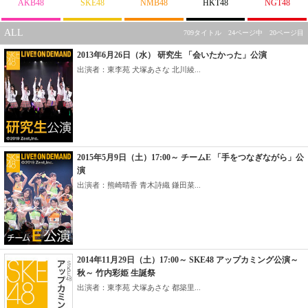
AKB48
SKE48
NMB48
HKT48
NGT48
ALL
709タイトル 24ページ中 20ページ目
2013年6月26日（水） 研究生 「会いたかった」公演
出演者：東李苑 犬塚あさな 北川綾...
2015年5月9日（土）17:00～ チームE 「手をつなぎながら」公
演
出演者：熊崎晴香 青木詩織 鎌田菜...
2014年11月29日（土）17:00～ SKE48 アップカミング公演～
秋～ 竹内彩姫 生誕祭
出演者：東李苑 犬塚あさな 都築里...