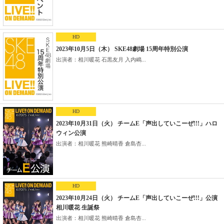
HD
2023年10月5日（木） SKE48劇場 15周年特別公演
出演者：相川暖花 石黒友月 入内嶋...
HD
2023年10月31日（火） チームE「声出していこーぜ!!!」ハロ
ウィン公演
出演者：相川暖花 熊崎晴香 倉島杏...
HD
2023年10月24日（火） チームE「声出していこーぜ!!!」公演
相川暖花 生誕祭
出演者：相川暖花 熊崎晴香 倉島杏...