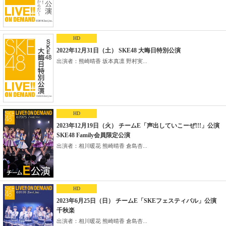
HD
2022年12月31日（土） SKE48 大晦日特別公演
出演者：熊崎晴香 坂本真凛 野村実...
HD
2023年12月19日（火） チームE「声出していこーぜ!!!」公演
SKE48 Family会員限定公演
出演者：相川暖花 熊崎晴香 倉島杏...
HD
2023年6月25日（日） チームE「SKEフェスティバル」公演
千秋楽
出演者：相川暖花 熊崎晴香 倉島杏...