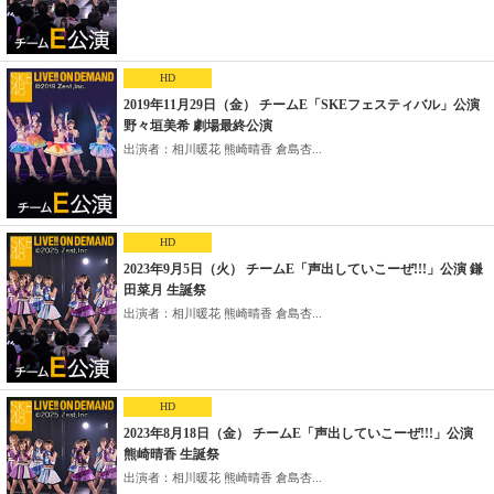
HD
2019年11月29日（金） チームE「SKEフェスティバル」公演
野々垣美希 劇場最終公演
出演者：相川暖花 熊崎晴香 倉島杏...
HD
2023年9月5日（火） チームE「声出していこーぜ!!!」公演 鎌
田菜月 生誕祭
出演者：相川暖花 熊崎晴香 倉島杏...
HD
2023年8月18日（金） チームE「声出していこーぜ!!!」公演
熊崎晴香 生誕祭
出演者：相川暖花 熊崎晴香 倉島杏...