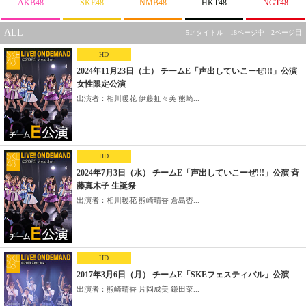
AKB48
SKE48
NMB48
HKT48
NGT48
ALL
514タイトル 18ページ中 2ページ目
HD
2024年11月23日（土） チームE「声出していこーぜ!!!」公演
女性限定公演
出演者：相川暖花 伊藤虹々美 熊崎...
HD
2024年7月3日（水） チームE「声出していこーぜ!!!」公演 斉
藤真木子 生誕祭
出演者：相川暖花 熊崎晴香 倉島杏...
HD
2017年3月6日（月） チームE「SKEフェスティバル」公演
出演者：熊崎晴香 片岡成美 鎌田菜...