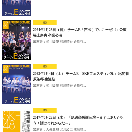
HD
2024年4月28日（日） チームE「声出していこーぜ!!!」公演
福士奈央 卒業公演
出演者：相川暖花 熊崎晴香 倉島杏...
HD
2023年2月4日（土） チームE「SKEフェスティバル」公演 菅
原茉椰 生誕祭
出演者：相川暖花 熊崎晴香 倉島杏...
HD
2017年6月22日（木） 「総選挙感謝公演～まずはありがと
う！話はそれからだ～」
出演者：大矢真那 北川綾巴 熊崎晴...