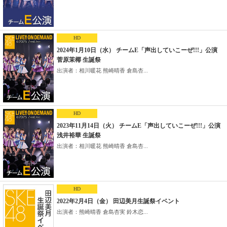
HD
2024年1月10日（水） チームE「声出していこーぜ!!!」公演
菅原茉椰 生誕祭
出演者：相川暖花 熊崎晴香 倉島杏...
HD
2023年11月14日（火） チームE「声出していこーぜ!!!」公演
浅井裕華 生誕祭
出演者：相川暖花 熊崎晴香 倉島杏...
HD
2022年2月4日（金） 田辺美月生誕祭イベント
出演者：熊崎晴香 倉島杏実 鈴木恋...