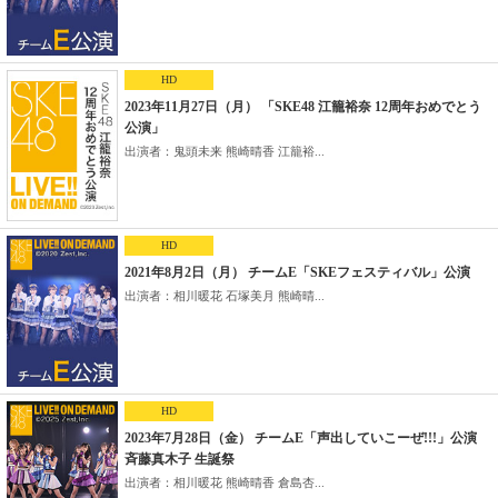
HD
2023年11月27日（月） 「SKE48 江籠裕奈 12周年おめでとう
公演」
出演者：鬼頭未来 熊崎晴香 江籠裕...
HD
2021年8月2日（月） チームE「SKEフェスティバル」公演
出演者：相川暖花 石塚美月 熊崎晴...
HD
2023年7月28日（金） チームE「声出していこーぜ!!!」公演
斉藤真木子 生誕祭
出演者：相川暖花 熊崎晴香 倉島杏...