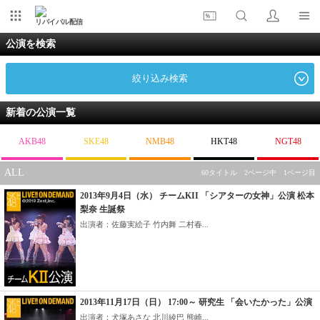
リバイバル配信
公演を検索
絞り込み検索
新着の公演一覧
AKB48
SKE48
NMB48
HKT48
NGT48
ALL
60タイトル 2ページ中 1ページ目
2013年9月4日（水） チームKII 「シアターの女神」公演 松本
梨奈 生誕祭
出演者：佐藤実絵子 竹内舞 二村春...
2013年11月17日（日） 17:00～ 研究生 「会いたかった」公演
出演者：犬塚あさな 北川綾巴 熊崎...