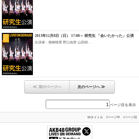
2013年12月8日（日） 17:00～ 研究生 「会いたかった」公演
出演者：熊崎晴香 野口由芽 山田樹...
≪
≫
前のページへ
次のページへ
ページ目を表示
60タイトル 2ページ中 1ページ目