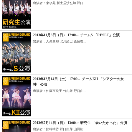
出演者：東李苑 新土居沙也加 野口...
2013年11月3日（日） 17:00～ チームS 「RESET」公演
出演者：大矢真那 北川綾巴 後藤理...
2013年12月14日（土） 17:00～ チームKII 「シアターの女
神」公演
出演者：佐藤実絵子 竹内舞 野口由...
2013年7月14日（日） 13:00～ 研究生 「会いたかった」公演
出演者：熊崎晴香 野口由芽 山田樹...