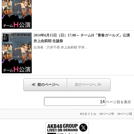
2014年6月15日（日）17:00～ チームH「青春ガールズ」公演
井上由莉耶 生誕祭
出演者：穴井千尋 井上由莉耶 宇井...
≪
≫
前のページへ
次のページへ
ページ目を表示
411タイトル 14ページ中 14ページ目