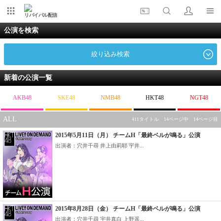
リバイバル配信
公演を検索
絞り込み検索
新着の公演一覧
AKB48
SKE48
NMB48
HKT48
NGT48
ALL
411タイトル 14ページ中 14ページ目
2015年5月11日（月） チームH「最終ベルが鳴る」公演
出演者：穴井千尋 井上由莉耶 宇井...
2015年8月28日（金） チームH「最終ベルが鳴る」公演
出演者：穴井千尋 宇井真白 上野遥...