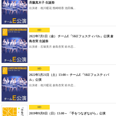
斉藤真木子 生誕祭
出演者：相川暖花 熊崎晴香 池田楓...
HD
2022年7月1日（金） チームE「SKEフェスティバル」公演 倉
島杏実 生誕祭
出演者：石塚美月 倉島杏実 鈴木恋...
HD
2022年5月21日（土）13:00～ チームE「SKEフェスティバ
ル」公演
出演者：相川暖花 倉島杏実 鈴木恋...
HD
2019年9月8日（日）13:00～ 「手をつなぎながら」公演