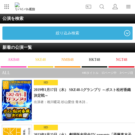
リバイバル配信
公演を検索
絞り込み検索
新着の公演一覧
AKB48
SKE48
NMB48
HKT48
NGT48
ALL
446タイトル 15ページ中 3ページ目
HD
2019年1月17日（木） SKE48-1グランプリ ～ポスト松村香織
決定戦～
出演者：相川暖花 杉山愛佳 青木詩...
HD
2023年4月25日（火） 劇場版未完全TV presents「斉藤真木子