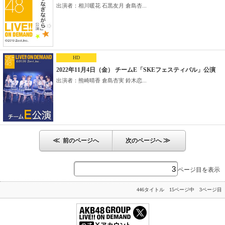
出演者：相川暖花 石黒友月 倉島杏...
HD
2022年11月4日（金） チームE「SKEフェスティバル」公演
出演者：熊崎晴香 倉島杏実 鈴木恋...
≪
≫
前のページへ
次のページへ
ページ目を表示
446タイトル 15ページ中 3ページ目