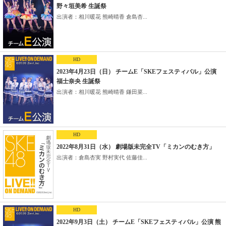
野々垣美希 生誕祭
出演者：相川暖花 熊崎晴香 倉島杏...
HD
2023年4月23日（日） チームE「SKEフェスティバル」公演
福士奈央 生誕祭
出演者：相川暖花 熊崎晴香 鎌田菜...
HD
2022年8月31日（水） 劇場版未完全TV「ミカンのむき方」
出演者：倉島杏実 野村実代 佐藤佳...
HD
2022年9月3日（土） チームE「SKEフェスティバル」公演 熊