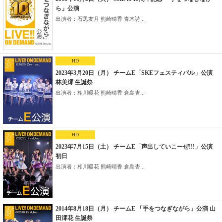
ら」公演
出演者：石黒友月 熊崎晴香 青木詩...
HD
2023年3月20日（月） チームE「SKEフェスティバル」公演
林美澪 生誕祭
出演者：相川暖花 熊崎晴香 倉島杏...
HD
2023年7月15日（土） チームE「声出していこーぜ!!!」公演
初日
出演者：相川暖花 熊崎晴香 倉島杏...
2014年8月18日（月） チームE 「手をつなぎながら」公演 山
田澪花 生誕祭