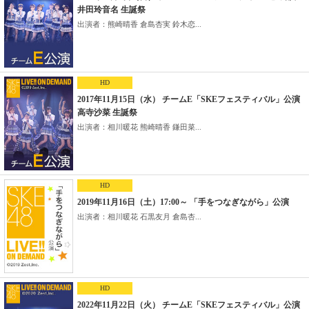
井田玲音名 生誕祭
出演者：熊崎晴香 倉島杏実 鈴木恋...
HD
2017年11月15日（水） チームE「SKEフェスティバル」公演
高寺沙菜 生誕祭
出演者：相川暖花 熊崎晴香 鎌田菜...
HD
2019年11月16日（土）17:00～ 「手をつなぎながら」公演
出演者：相川暖花 石黒友月 倉島杏...
HD
2022年11月22日（火） チームE「SKEフェスティバル」公演