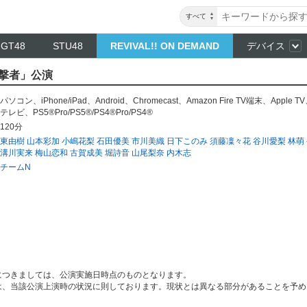
すべて
NGT48
STU48
REVIVAL!! ON DEMAND
デバイス
目撃者」公演
パソコン
、
iPhone/iPad
、
Android
、
Chromecast
、
Amazon Fire TV端末
、
Apple TV
テレビ
、
PS5®Pro/PS5®/PS4®Pro/PS4®
120分
東由樹
山本彩加
小嶋花梨
石田優美
市川美織
日下このみ
須藤凜々花
谷川愛梨
林萌
溝川実来
梅山恋和
古賀成美
堀詩音
山尾梨奈
内木志
チームN
につきましては、公演実施日時点のものとなります。
は、当該公演上演時の状況に則しております。現状とは異なる部分があることを予め