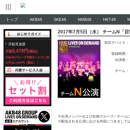
トップ
AKB48
SKE48
NMB48
HKT48
2017年7月5日（水） チームN「
対応デバイス：
月額見放題
5,478円
月額
(税込)
収録時間：
※各48グループ月額サービスに加
出演者：
入中は1,628円（税込）！
チーム：
※出演メンバーおよび在籍グループ／チーム
※配信される公演における内容につきまして