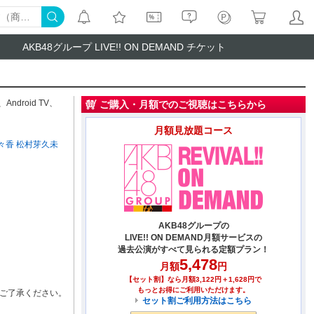
AKB48グループ LIVE!! ON DEMAND チケット
、
Android TV
、
ご購入・月額でのご視聴はこちらから
月額見放題コース
々香
松村芽久未
AKB48グループの
LIVE!! ON DEMAND月額サービスの
過去公演がすべて見られる定額プラン！
5,478
月額
円
【セット割】なら月額3,122円＋1,628円で
もっとお得にご利用いただけます。
ご了承ください。
セット割ご利用方法はこちら