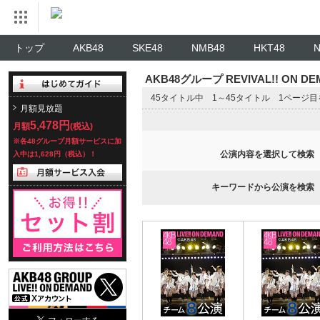
トップ
AKB48
SKE48
NMB48
HKT48
AKB48グループ REVIVAL!! ON 
45タイトル中 1～45タイトル 1ページ
月額見放題
5,478円
月額
(税込)
※各48グループ月額サービスに加
公演内容を選択して検索
入中は1,628円（税込）！
キーワードから公演を検索