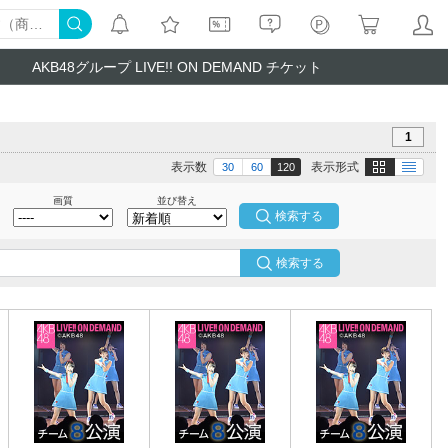
AKB48グループ LIVE!! ON DEMAND チケット
1
画像
テキスト
表示数
表示形式
30
60
120
画質
並び替え
検索する