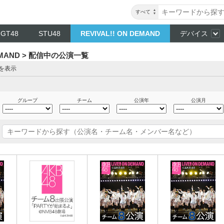
すべて
NGT48
STU48
REVIVAL!! ON DEMAND
デバイス
DEMAND > 配信中の公演一覧
目を表示
グループ
チーム
公演年
公演月