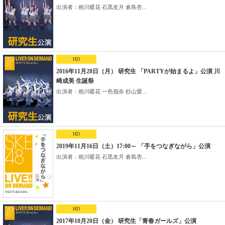
出演者：相川暖花 石黒友月 倉島杏...
HD
2016年11月28日（月） 研究生 「PARTYが始まるよ」公演 川
崎成美 生誕祭
出演者：相川暖花 一色嶺奈 杉山愛...
HD
2019年11月16日（土）17:00～ 「手をつなぎながら」公演
出演者：相川暖花 石黒友月 倉島杏...
HD
2017年10月20日（金） 研究生「青春ガールズ」公演