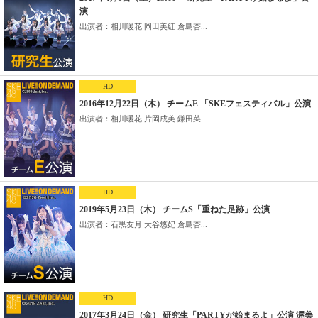
演
出演者：相川暖花 岡田美紅 倉島杏...
HD
2016年12月22日（木） チームE 「SKEフェスティバル」公演
出演者：相川暖花 片岡成美 鎌田菜...
HD
2019年5月23日（木） チームS「重ねた足跡」公演
出演者：石黒友月 大谷悠妃 倉島杏...
HD
2017年3月24日（金） 研究生「PARTYが始まるよ」公演 渥美