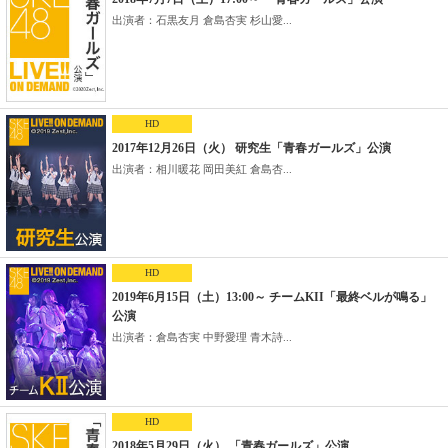
出演者：石黒友月 倉島杏実 杉山愛...
HD
2017年12月26日（火） 研究生「青春ガールズ」公演
出演者：相川暖花 岡田美紅 倉島杏...
HD
2019年6月15日（土）13:00～ チームKII「最終ベルが鳴る」
公演
出演者：倉島杏実 中野愛理 青木詩...
HD
2018年5月29日（火） 「青春ガールズ」公演