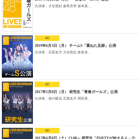
出演者：大谷悠妃 倉島杏実 坂本真...
HD
2019年6月3日（月） チームS「重ねた足跡」公演
出演者：石黒友月 大谷悠妃 倉島杏...
HD
2017年5月8日（月） 研究生「青春ガールズ」公演
出演者：相川暖花 石黒友月 岡田美...
HD
2017年4月8日（土）13:00～ 研究生「PARTYが始まるよ」公