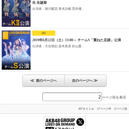
生 生誕祭
出演者：相川暖花 青木詩織 荒井優...
HD
2019年6月22日（土）13:00～ チームS「重ねた足跡」公演
出演者：大谷悠妃 坂本真凛 杉山愛...
≪
≫
前のページへ
次のページへ
ページ目を表示
497タイトル 17ページ中 2ページ目