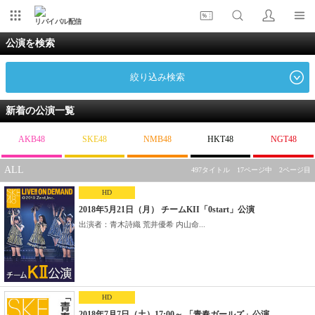
リバイバル配信
公演を検索
絞り込み検索
新着の公演一覧
AKB48
SKE48
NMB48
HKT48
NGT48
ALL
497タイトル 17ページ中 2ページ目
HD
2018年5月21日（月） チームKII「0start」公演
出演者：青木詩織 荒井優希 内山命...
HD
2018年7月7日（土）17:00～ 「青春ガールズ」公演