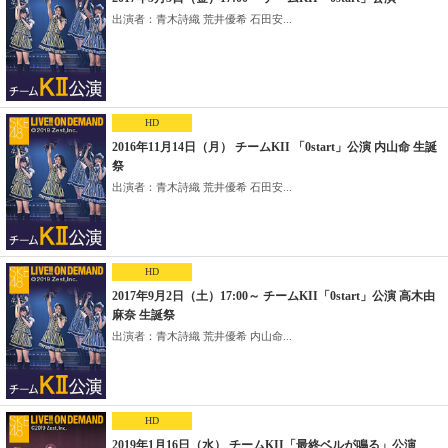
出演者：青木詩織 荒井優希 石田安...
HD
2016年11月14日（月） チームKII 「0start」公演 内山命 生誕
祭
出演者：青木詩織 荒井優希 石田安...
HD
2017年9月2日（土）17:00～ チームKII「0start」公演 高木由
麻奈 生誕祭
出演者：青木詩織 荒井優希 内山命...
HD
2019年1月16日（水） チームKII「最終ベルが鳴る」公演