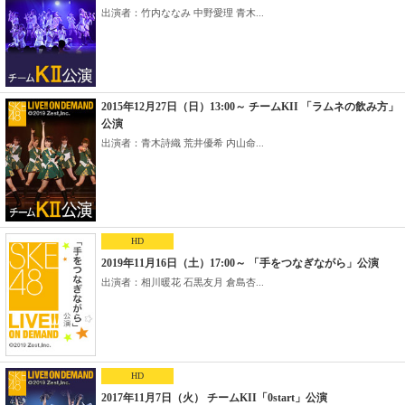
出演者：竹内ななみ 中野愛理 青木...
2015年12月27日（日）13:00～ チームKII 「ラムネの飲み方」
公演
出演者：青木詩織 荒井優希 内山命...
HD
2019年11月16日（土）17:00～ 「手をつなぎながら」公演
出演者：相川暖花 石黒友月 倉島杏...
HD
2017年11月7日（火） チームKII「0start」公演