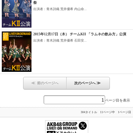
祭
出演者：青木詩織 荒井優希 内山命...
2015年12月17日（木） チームKII 「ラムネの飲み方」公演
出演者：青木詩織 荒井優希 石田安...
≪
≫
前のページへ
次のページへ
ページ目を表示
304タイトル 11ページ中 1ページ目