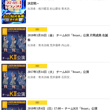
決定戦～
出演者：相川暖花 杉山愛佳 青木詩...
HD
2018年3月16日（金） チームKII「0start」公演 片岡成美 生誕
祭
出演者：青木詩織 荒井優希 内山命...
HD
2017年3月14日（火） チームKII「0start」公演
出演者：青木詩織 荒井優希 石田安...
HD
2018年3月4日（日）17:00～ チームKII「0start」公演