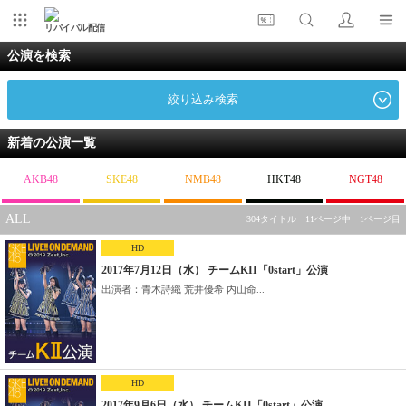
リバイバル配信
公演を検索
絞り込み検索
新着の公演一覧
AKB48
SKE48
NMB48
HKT48
NGT48
ALL
304タイトル 11ページ中 1ページ目
HD
2017年7月12日（水） チームKII「0start」公演
出演者：青木詩織 荒井優希 内山命...
HD
2017年9月6日（水） チームKII「0start」公演