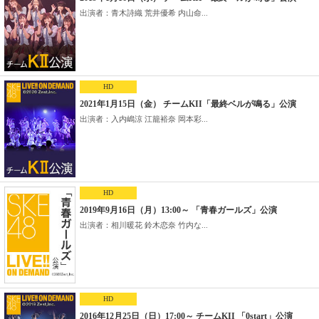
出演者：青木詩織 荒井優希 内山命...
HD
2021年1月15日（金） チームKII「最終ベルが鳴る」公演
出演者：入内嶋涼 江籠裕奈 岡本彩...
HD
2019年9月16日（月）13:00～ 「青春ガールズ」公演
出演者：相川暖花 鈴木恋奈 竹内な...
HD
2016年12月25日（日）17:00～ チームKII 「0start」公演