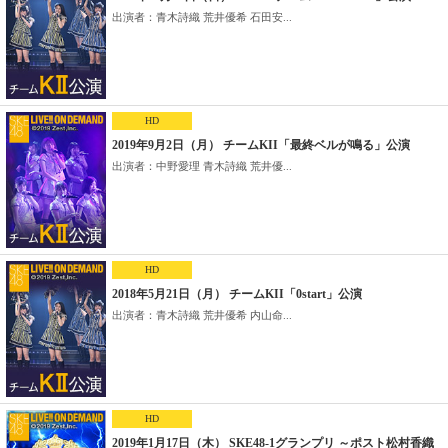
出演者：青木詩織 荒井優希 石田安...
HD
2019年9月2日（月） チームKII「最終ベルが鳴る」公演
出演者：中野愛理 青木詩織 荒井優...
HD
2018年5月21日（月） チームKII「0start」公演
出演者：青木詩織 荒井優希 内山命...
HD
2019年1月17日（木） SKE48-1グランプリ ～ポスト松村香織