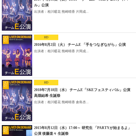
ル」公演
出演者：相川暖花 熊崎晴香 片岡成...
HD
2016年8月2日（火） チームE 「手をつなぎながら」公演
出演者：相川暖花 熊崎晴香 片岡成...
HD
2018年7月18日（水） チームE「SKEフェスティバル」公演
高畑結希 生誕祭
出演者：相川暖花 熊崎晴香 倉島杏...
2015年8月12日（水）17:00～ 研究生 「PARTYが始まるよ」
公演 後藤楽々 生誕祭