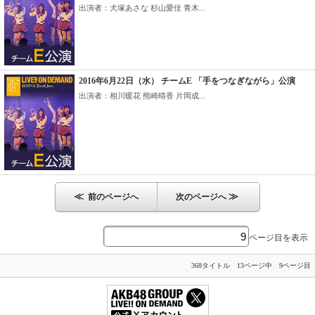
出演者：犬塚あさな 杉山愛佳 青木...
2016年6月22日（水） チームE 「手をつなぎながら」公演
出演者：相川暖花 熊崎晴香 片岡成...
≪
≫
前のページへ
次のページへ
ページ目を表示
368タイトル 13ページ中 9ページ目