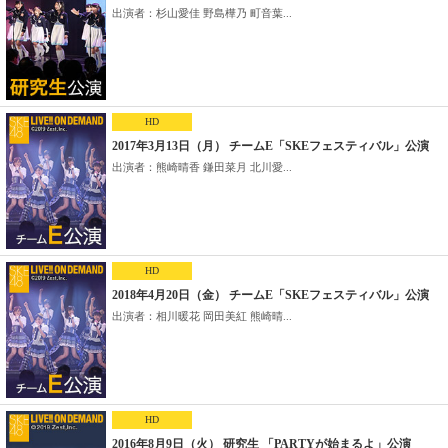
出演者：杉山愛佳 野島樺乃 町音葉...
HD
2017年3月13日（月） チームE「SKEフェスティバル」公演
出演者：熊崎晴香 鎌田菜月 北川愛...
HD
2018年4月20日（金） チームE「SKEフェスティバル」公演
出演者：相川暖花 岡田美紅 熊崎晴...
HD
2016年8月9日（火） 研究生 「PARTYが始まるよ」公演