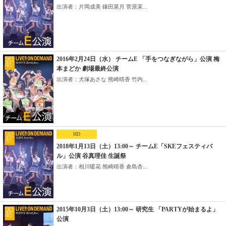
出演者：片岡成美 鎌田菜月 菅原茉...
2016年2月24日（水） チームE 「手をつなぎながら」公演 梅
本まどか 劇場最終公演
出演者：犬塚あさな 熊崎晴香 竹内...
HD
2018年1月13日（土）13:00～ チームE「SKEフェスティバ
ル」公演 谷真理佳 生誕祭
出演者：相川暖花 熊崎晴香 倉島杏...
2015年10月3日（土）13:00～ 研究生 「PARTYが始まるよ」
公演