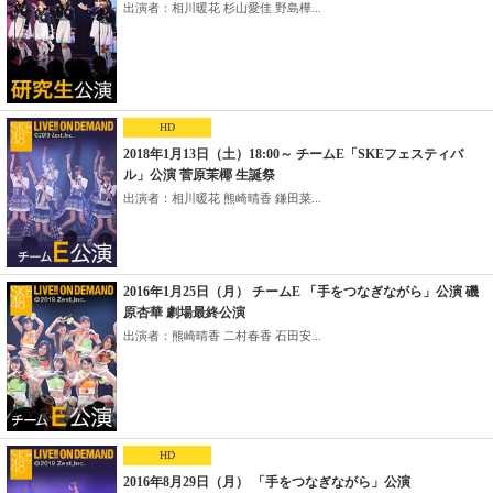
出演者：相川暖花 杉山愛佳 野島樺...
HD
2018年1月13日（土）18:00～ チームE「SKEフェスティバ
ル」公演 菅原茉椰 生誕祭
出演者：相川暖花 熊崎晴香 鎌田菜...
2016年1月25日（月） チームE 「手をつなぎながら」公演 磯
原杏華 劇場最終公演
出演者：熊崎晴香 二村春香 石田安...
HD
2016年8月29日（月） 「手をつなぎながら」公演