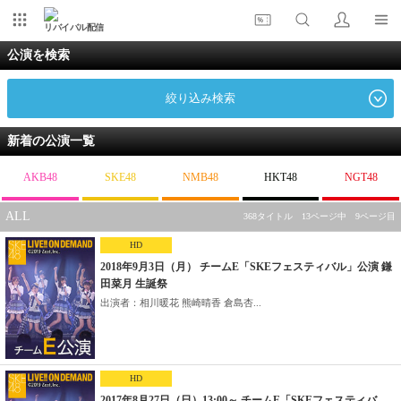
リバイバル配信
公演を検索
絞り込み検索
新着の公演一覧
AKB48
SKE48
NMB48
HKT48
NGT48
ALL
368タイトル 13ページ中 9ページ目
HD
2018年9月3日（月） チームE「SKEフェスティバル」公演 鎌
田菜月 生誕祭
出演者：相川暖花 熊崎晴香 倉島杏...
HD
2017年8月27日（日）13:00～ チームE「SKEフェスティバ