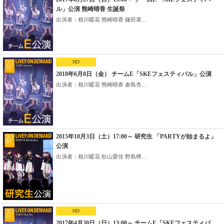
ル」公演 熊崎晴香 生誕祭
出演者：相川暖花 熊崎晴香 鎌田菜...
HD
2018年6月8日（金） チームE「SKEフェスティバル」公演
出演者：相川暖花 熊崎晴香 倉島杏...
2015年10月3日（土）17:00～ 研究生 「PARTYが始まるよ」
公演
出演者：相川暖花 杉山愛佳 野島樺...
HD
2017年4月30日（日）13:00～ チームE「SKEフェスティバ